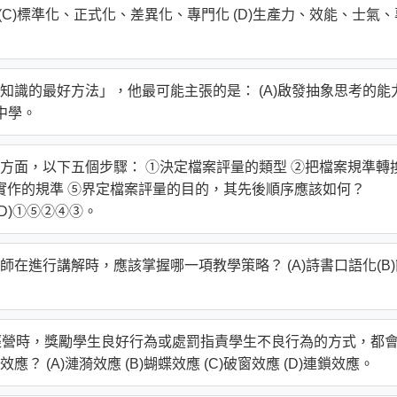
 (C)標準化、正式化、差異化、專門化 (D)生產力、效能、士氣、
識的最好方法」，他最可能主張的是： (A)啟發抽象思考的能
做中學。
方面，以下五個步驟： ①決定檔案評量的類型 ②把檔案規準轉
案實作的規準 ⑤界定檔案評量的目的，其先後順序應該如何？
(D)①⑤②④③。
在進行講解時，應該掌握哪一項教學策略？ (A)詩書口語化(B)
行班級經營時，獎勵學生良好行為或處罰指責學生不良行為的方式，都
(A)漣漪效應 (B)蝴蝶效應 (C)破窗效應 (D)連鎖效應。