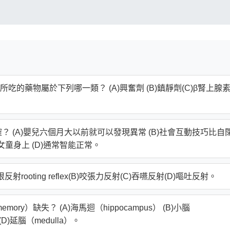
的藥物屬於下列哪一類？ (A)興奮劑 (B)鎮靜劑(C)β腎上腺
者正確？ (A)嬰兒六個月大以前就可以發現異常 (B)社會互動技巧比自
女童身上 (D)通常智能正常。
ooting reflex(B)咬張力反射(C)吞嚥反射(D)嘔吐反射。
ory）缺失？ (A)海馬迴（hippocampus） (B)小腦
） (D)延腦（medulla）。