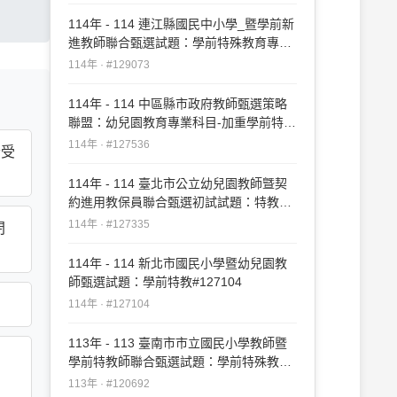
114年 - 114 連江縣國民中小學_暨學前新
進教師聯合甄選試題：學前特殊教育專業
知能#129073
114年 · #129073
114年 - 114 中區縣市政府教師甄選策略
聯盟：幼兒園教育專業科目-加重學前特殊
教育比重#127536
114年 · #127536
素受
114年 - 114 臺北市公立幼兒園教師曁契
約進用教保員聯合甄選初試試題：特教專
業知能#127335
114年 · #127335
閉
114年 - 114 新北市國民小學暨幼兒園教
師甄選試題：學前特教#127104
114年 · #127104
113年 - 113 臺南市市立國民小學教師暨
學前特教師聯合甄選試題：學前特殊教育
專業科目#120692
113年 · #120692