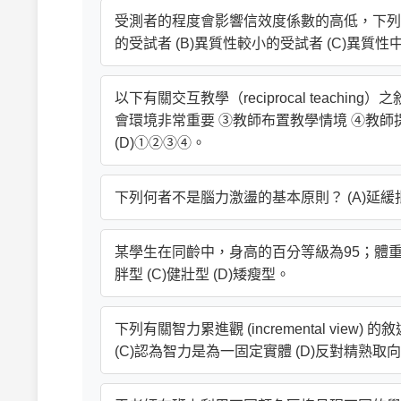
受測者的程度會影響信效度係數的高低，下列那
的受試者 (B)異質性較小的受試者 (C)異質
以下有關交互教學（reciprocal teach
會環境非常重要 ③教師布置教學情境 ④教師提供有
(D)①②③④。
下列何者不是腦力激盪的基本原則？ (A)延緩批判 
某學生在同齡中，身高的百分等級為95；體重的
胖型 (C)健壯型 (D)矮瘦型。
下列有關智力累進觀 (incremental vie
(C)認為智力是為一固定實體 (D)反對精熟取