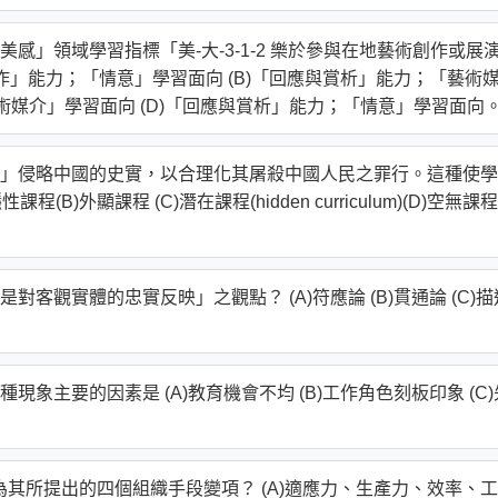
感」領域學習指標「美-大-3-1-2 樂於參與在地藝術創作或展
作」能力；「情意」學習面向 (B)「回應與賞析」能力；「藝術
藝術媒介」學習面向 (D)「回應與賞析」能力；「情意」學習面向
」侵略中國的史實，以合理化其屠殺中國人民之罪行。這種使學
B)外顯課程 (C)潛在課程(hidden curriculum)(D)空無課程
客觀實體的忠實反映」之觀點？ (A)符應論 (B)貫通論 (C)描
象主要的因素是 (A)教育機會不均 (B)工作角色刻板印象 (C)
項為其所提出的四個組織手段變項？ (A)適應力、生產力、效率、