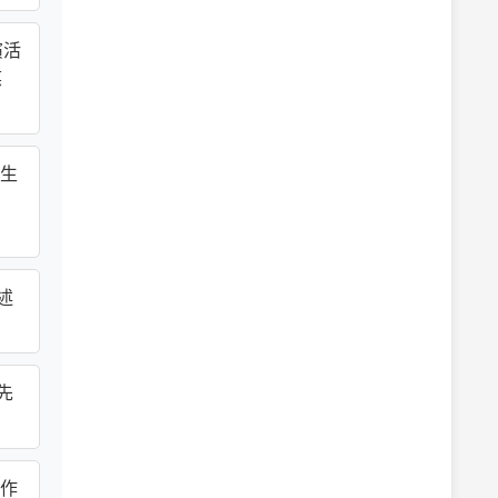
演活
媒
。
生
述
先
工作