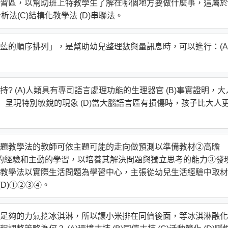
習區，以幫助班上特教學生了解在哪個地方要做什麼事，這屬於
析法(C)結構化教學法 (D)串聯法。
藍的順序排列」，是幫助幼兒整理數與量訊息時，可以進行：(A
 (A)人類具有專司語言處理功能的生理器官 (B)事實證明，大
語」呈現特別敏銳的現象 (D)當大腦語言區有損傷時，孩子比大人
題教學法的教師可依主題可能的走向做預測以準備教材②高瞻
幼兒直接的經驗和主動的學習，以培養其解決問題與獨立思考的能力③發
教學法以實際生活問題為學習中心，主張從幼兒生活經驗中取材
④(D)①②③④。
足夠的力氣挖冰淇淋，所以讓小米排在同儕後面，等冰淇淋融化