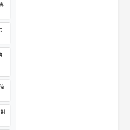
專
力
換
簡
會對