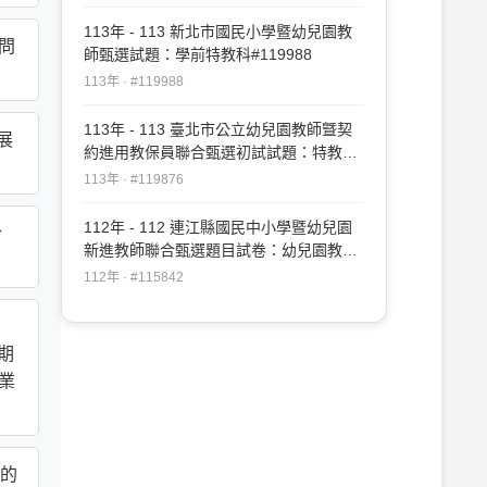
113年 - 113 新北市國民小學暨幼兒園教
問
師甄選試題：學前特教科#119988
113年 · #119988
113年 - 113 臺北市公立幼兒園教師曁契
展
約進用教保員聯合甄選初試試題：特教專
業知能#119876
113年 · #119876
112年 - 112 連江縣國民中小學暨幼兒園
合
新進教師聯合甄選題目試卷：幼兒園教育
專業知能(加重學前特殊教育比
112年 · #115842
重)#115842
定期
專業
的