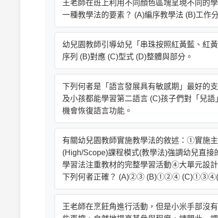
王老師在班上利用不同顏色區塊呈現不同的學
一種教學法的要素？ (A)編序教學法 (B)工作分
幼兒園教師引導幼兒「串珠按照紅黃藍、紅黃
序列 (B)對應 (C)型式 (D)整體與部分。
下列何者是「語言發展具有敏感期」最好的支持?
及小孩都能學習第二語言 (C)孩子們對「兒
機會恢復語言功能。
有關幼兒園教師實施教學法的敘述：①實施主
(High/Scope)課程模式(教學法)強調
學習法注重教材的完整學習活動④大單元設計
下列何者正確？ (A)②③ (B)①②④ (C)①③
王老師在烹飪角進行活動，但是小米手部沒有