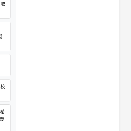
的取
一
概
、
學校
希
義