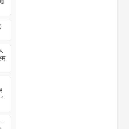
哪
)
人
更有
現
。
一