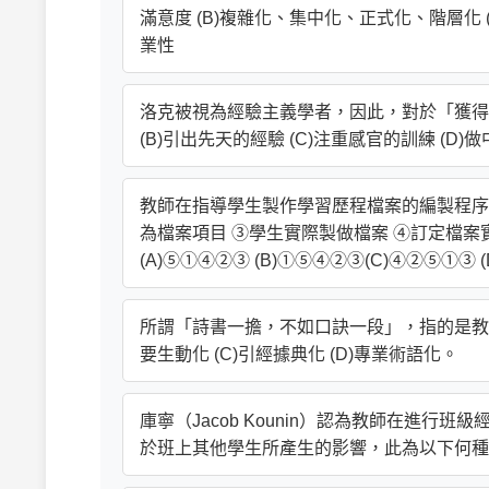
滿意度 (B)複雜化、集中化、正式化、階層化
業性
洛克被視為經驗主義學者，因此，對於「獲得知
(B)引出先天的經驗 (C)注重感官的訓練 (D)
教師在指導學生製作學習歷程檔案的編製程序
為檔案項目 ③學生實際製做檔案 ④訂定檔
(A)⑤①④②③ (B)①⑤④②③(C)④②⑤①③ 
所謂「詩書一擔，不如口訣一段」，指的是教師
要生動化 (C)引經據典化 (D)專業術語化。
庫寧（Jacob Kounin）認為教師在進
於班上其他學生所產生的影響，此為以下何種效應？ 