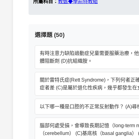
所屬科目：
教甄◆學前特教組
選擇題 (50)
有時注意力缺陷過動症兒童需要服藥治療，他所吃
體阻斷劑 (D)抗組織胺。
關於雷特氏症(Rett Syndrome)，下列何
症者差 (C)是屬於退化性疾病，幾乎都發生在
以下哪一種是口腔的不正常反射動作？ (A)尋根反射r
腦部何處受損，會導致長期記憶（long-term mem
（cerebellum） (C)基底核（basal ganglia