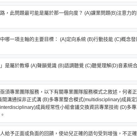
，此問題最可能是屬於那一個向度？ (A)課業問題(B)注意力的
一項主軸的主要目標： (A)定向系統 (B)行動技能 (C)概念發
於教導 (A)聲韻覺識 (B)語調聽覺 (C)聽覺理解(D)音素統
亟須專業團隊服務，以下有關專業團隊服務模式之敘述，何者正
)成員間溝通採非正式溝 (B)多專業整合模式(multidisciplinary)成員
erdisciplinary)成員經常性小組會議交換資訊專業技術 (D)多
。
人給予正面或負面的回饋，使幼兒正確的語句受到增強，不正確