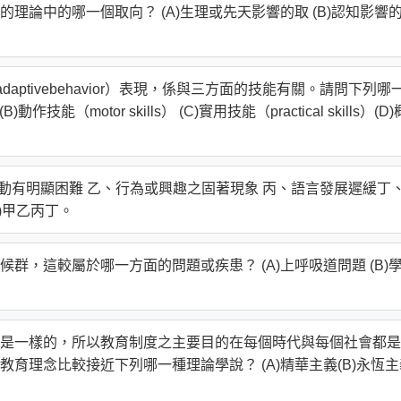
理論中的哪一個取向？ (A)生理或先天影響的取 (B)認知影響
daptivebehavior）表現，係與三方面的技能有關。請問下列哪
)動作技能（motor skills） (C)實用技能（practical skills）(D)
動有明顯困難 乙、行為或興趣之固著現象 丙、語言發展遲緩丁
D)甲乙丙丁。
群，這較屬於哪一方面的問題或疾患？ (A)上呼吸道問題 (B)
是一樣的，所以教育制度之主要目的在每個時代與每個社會都是
育理念比較接近下列哪一種理論學說？ (A)精華主義(B)永恆主