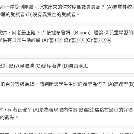
一種受測團體，所求出來的信效度係數會最高？ (A)異質性較
性中等的受試者 (D)沒有異質性的受試者。
ing）之敘述，何者最正確？ ①依據布魯姆（Bloom）理論 ②兒童學習
日常生活經驗 (A)僅①③ (B)僅②③ (C)僅②③④
(B)以量取勝 (C)循序漸進 (D)自由滾思
百分等級為15，請判斷該學生生理的體型為何？ (A)高瘦型(B
w) 的敘述，何者正確？ (A)是為表現取向信念 (B)關注焦點在過程的好壞
向的觀點。