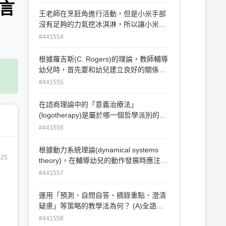
程模式(教學法)強調幼兒直接的經驗和主
言
動的學習，以培養其解決問題與獨立思考
王老師在烹飪角進行活動，但是小米手部
的能力③發現學習法注重教材的完整學習
沒有足夠的力氣挖冰淇淋，所以讓小米排
活動④大單元設計教學法以實際生活問題
在同儕後面，等冰淇淋融化一些再挖，自
#441554
為學習中心，主張從幼兒生活經驗中取
然地提高其參與程度，請問此一課程調整
材。下列何者正確？ (A)②③ (B)①②④
策略為何？ (A)環境支持 (B)同儕支持 (C)
根據羅吉斯(C. Rogers)的理論，教師輔導
(C)①③④(D)①②③④。
活動簡化 (D)隱性支持
幼兒時，首先要和幼兒建立良好的關係，
藉由接納、積極傾聽、反映等方法改變幼
#441555
兒。其最終目標主要為下列何者？ (A)改
變不良行為 (B)維持良好行為 (C)增進良好
在諮商理論中的「意義治療法」
行為 (D)培養自導能力。
(logotherapy)是屬於哪一個哲學派別的主
張？ (A)實用主義(Pragmatism) (B)唯實主
#441556
義(Realism) (C)存在主義(Existentialism)
(D)後現代主義(Postmodernism)。
根據動力系統理論(dynamical systems
425
theory)，在輔導幼兒的動作發展時應注意
什麼？ (A)等待幼兒的神經系統發展成熟
#441557
(B)提供某一動作不斷練習的機會 (C)提供
外在援助，引發幼兒組合與動作有關的要
運用「預測、自問自答、摘錄重點、澄清
素 (D)根據文化期待，給予孩子和他人互
疑慮」等策略的教學法為何？ (A)全語言
動的機會。
教學法 (B)合作教學法(C)直接教學法 (D)
#441558