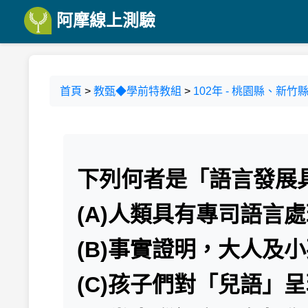
阿摩線上測驗
首頁
>
教甄◆學前特教組
>
102年 - 桃園縣、新
下列何者是「語言發展
(A)人類具有專司語言
(B)事實證明，大人及
(C)孩子們對「兒語」