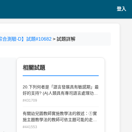
登入
合測驗-D】試題#10682
> 試題詳解
相關試題
20.下列何者是「語言發展具有敏感期」最
好的支持? (A)人類具有專司語言處理功能
的生理器官 (B)事實證明，大人及小孩都
#431709
能學習第二語言 (C)孩子們對「兒語」呈
現特別敏銳的現象 (D)當大腦語言區有損
有關幼兒園教師實施教學法的敘述：①實
傷時，孩子比大人更有機會恢復語言功
施主題教學法的教師可依主題可能的走向
能。
做預測以準備教材②高瞻(High/Scope)課
#441553