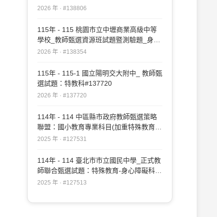
2026 年 · #138806
115年 - 115 桃園市立中壢商業高級中等
學校_教師甄選資源班試題暨測驗題_身心
障礙組：特殊教育科#138354
2026 年 · #138354
115年 - 115-1 國立陽明交大附中_ 教師甄
選試題：特教科#137720
2026 年 · #137720
114年 - 114 中區縣市政府教師甄選策略
聯盟：國小教育專業科目(加重特殊教育比
重-身障)#127531
2025 年 · #127531
114年 - 114 臺北市市立國民中學_正式教
師聯合甄選試題：特殊教育-身心障礙科
#127513
2025 年 · #127513