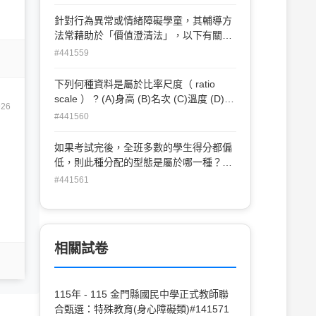
交互教學模式。
針對行為異常或情緒障礙學童，其輔導方
法常藉助於「價值澄清法」，以下有關之
敘述何者錯誤？ (A)角色扮演(B)澄清式問
#441559
答 (C)善用增強 (D)價值觀作業。
下列何種資料是屬於比率尺度（ ratio
scale ） ? (A)身高 (B)名次 (C)溫度 (D)血
926
型。
#441560
如果考試完後，全班多數的學生得分都偏
低，則此種分配的型態是屬於哪一種？
(A)矩形分配 (B)高狹峰分配(C)正偏態分配
#441561
(D)負偏態分配。
相關試卷
115年 - 115 金門縣國民中學正式教師聯
合甄選：特殊教育(身心障礙類)#141571