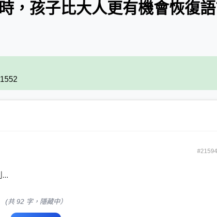
傷時，孩子比大人更有機會恢復語
41552
#2159
..
(共 92 字，隱藏中）