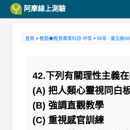
阿摩線上測驗
首頁
>
教甄◆教育專業科目-中等
>
98年 - 臺北
42.下列有關理性主義
(A) 把人類心靈視同白
(B) 強調直觀教學
(C) 重視感官訓練