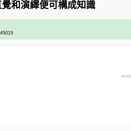
的直覺和演繹便可構成知識
 #45015
#829