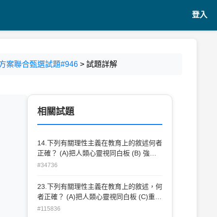
登入
師方案聯合甄選試題#946
> 試題詳解
相關試題
14.下列有關理性主義在教育上的敘述何者
正確？ (A)把人類心靈視同白板 (B) 強調
直觀教學 (C)重視感官訓練 (D) 主張藉自
#34736
明之理的直覺和演繹便可構成知識
23.下列有關理性主義在教育上的敘述，何
者正確？ (A)把人類心靈視同白板 (C)重視
感官訓練 (B)強調直觀教學 (D)主張藉自明
#115836