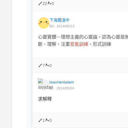
22
0
下海擱淺中
B3 · 2014/06/13
心靈實體－理想主義的心靈論，認為心靈是
斷、理解，注重
官能訓練
，形式訓練
7
0
tsaorientalam
B1 · 2014/05/04
求解釋
1
0