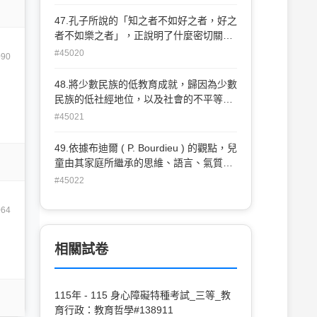
義 (D) 女性主義
47.孔子所說的「知之者不如好之者，好之
者不如樂之者」，正說明了什麼密切關
係？ (A) 情意與認知學習 (B) 技能與認知
#45020
090
學習 (C) 品德與認知學習 (D) 思想與認知
學習
48.將少數民族的低教育成就，歸因為少數
民族的低社經地位，以及社會的不平等待
遇，這是屬於哪一種理論的解釋？ (A) 文
#45021
化斷層理論 (B) 結構不平等理論 (C) 文化
模式理論 (D) 以上皆非
49.依據布迪爾 ( P. Bourdieu ) 的觀點，兒
童由其家庭所繼承的思維、語言、氣質與
生活型態，稱為什麼？ (A) 人力資本 (B)
#45022
經濟資本 (C) 社會資本 (D) 文化資本
064
相關試卷
115年 - 115 身心障礙特種考試_三等_教
育行政：教育哲學#138911