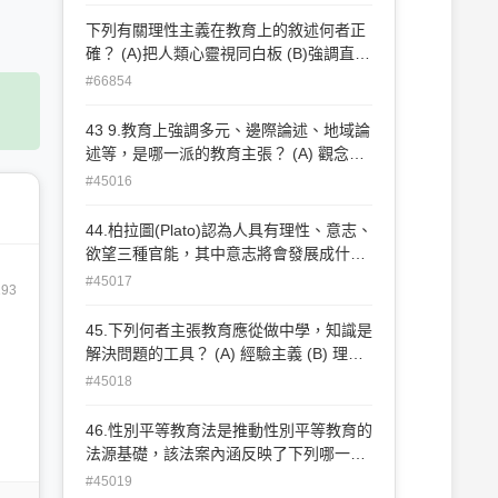
之理的直覺和演繹便可構成知識
下列有關理性主義在教育上的敘述何者正
確？ (A)把人類心靈視同白板 (B)強調直觀
教學 (C)重視感官訓練 (D)主張藉自明之理
#66854
的直覺和演繹便可構成知識
43 9.教育上強調多元、邊際論述、地域論
述等，是哪一派的教育主張？ (A) 觀念分
析哲學 (B) 進步主義 (C) 後現代主義 (D)
#45016
批判理論
44.柏拉圖(Plato)認為人具有理性、意志、
欲望三種官能，其中意志將會發展成什
麼？ (A) 智德 (B) 仁德 (C) 勇德 (D) 節制
#45017
193
之德
45.下列何者主張教育應從做中學，知識是
解決問題的工具？ (A) 經驗主義 (B) 理性
主義 (C) 自然主義 (D) 進步主義
#45018
46.性別平等教育法是推動性別平等教育的
法源基礎，該法案內涵反映了下列哪一思
潮？ (A) 性別主義(B) 自由主義(C) 永恆主
#45019