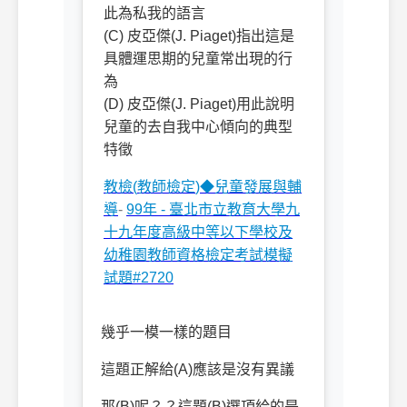
此為私我的語言
(C)
皮亞傑
(J. Piaget)
指出這是
具體運思期的兒童常出現的行
為
(D)
皮亞傑
(J. Piaget)
用此說明
兒童的去自我中心傾向的典型
特徵
教檢
(
教師檢定
)
◆
兒童發展與輔
導
-
99
年
-
臺北市立教育大學九
十九年度高級中等以下學校及
幼稚園教師資格檢定考試模擬
試題
#2720
幾乎一模一樣的題目
這題正解給
(A)
應該是沒有異議
那
(B)
呢？？這題
(B)
選項給的是