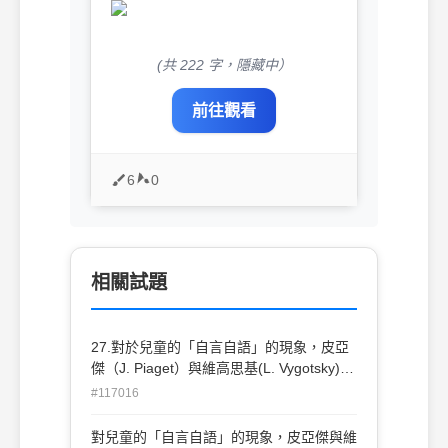
(共 222 字，隱藏中）
前往觀看
6
0
相關試題
27.對於兒童的「自言自語」的現象，皮亞
傑（J. Piaget）與維高思基(L. Vygotsky)分
別持有不同的觀點，下列的描述何者正確？
#117016
(A) 維高思基(L. Vygotsky)認為此種語言幫
助兒童計劃與調整行為 (B) 維高思基(L.
對兒童的「自言自語」的現象，皮亞傑與維