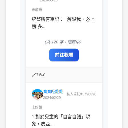
2020/05/18
未解鎖
統整所有筆記： 解鎖我，必上
榜!多...
(共 120 字，隱藏中）
前往觀看
7
0
寶寶吃飽飽
私人筆記#5790890
2024/02/29
未解鎖
1.對於兒童的「自言自語」現
象，皮亞...