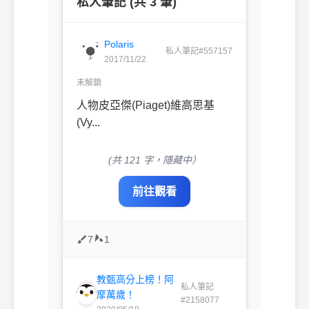
私人筆記 (共 3 筆)
Polaris
私人筆記#557157
2017/11/22
未解鎖
人物皮亞傑(Piaget)維高思基
(Vy...
(共 121 字，隱藏中）
前往觀看
7
1
教甄高分上榜！阿
私人筆記
摩萬歲！
#2158077