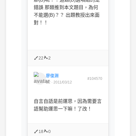
錯誤
那類推到本文題目，為何
不能選
(B)
？？
出題教授出來面
對！！
22
2
廖俊淵
#104570
B2 · 2011/03/12
自言自語是前運思，因為需要言
語幫助運思一下嘛！了改！
18
0