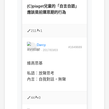
(C)piaget
兒童的「自言自語」
應該是前運思期的行為
211
1
Darcy
#1649689
B7 · 2017/03/03
維高思基
私語：放聲思考
內言：自我對話，無聲
44
0