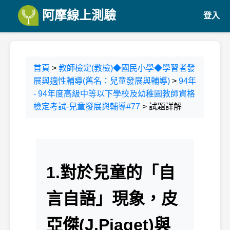
阿摩線上測驗
登入
首頁
>
教師檢定(教檢)◆國民小學◆學習者發
展與適性輔導(舊名：兒童發展與輔導)
>
94年
- 94年度高級中等以下學校及幼稚園教師資格
檢定考試-兒童發展與輔導#77
> 試題詳解
1.對於兒童的「自
言自語」現象，皮
亞傑(J.Piaget)與