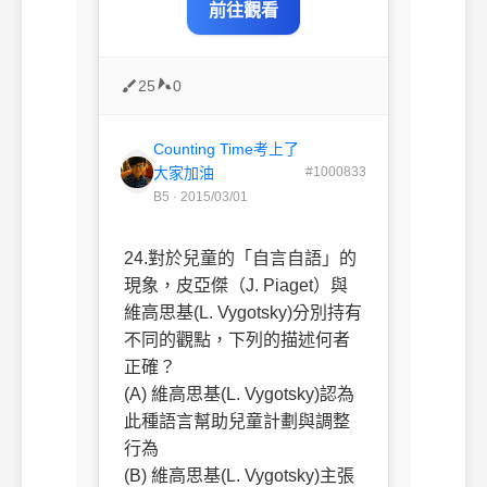
前往觀看
25
0
Counting Time考上了
大家加油
#1000833
B5 · 2015/03/01
24.
對於兒童的「自言自語」的
現象，皮亞傑（
J. Piaget
）與
維高思基
(L. Vygotsky)
分別持有
不同的觀點，下列的描述何者
正確？
(A)
維高思基
(L. Vygotsky)
認為
此種語言幫助兒童計劃與調整
行為
(B)
維高思基
(L. Vygotsky)
主張