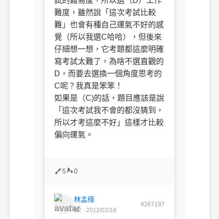
試的難易度，所以選（D）工作
難度，雖然說「這次考試比較
難」也會有種自己運氣不好的感
覺（所以我選C哈哈），但後來
仔細想一想，它考題都這麼明確
寫考試太難了，為啥不選直觀的
D，而要去選換一個角度思考的
C呢？我真是笨笨！
如果是（C)的話，題目應該是說
「這次考試我不會的都沒猜到，
所以才考這麼不好」這樣才比較
偏向運氣。
5
0
林孟樺
#267197
B2 · 2012/02/18