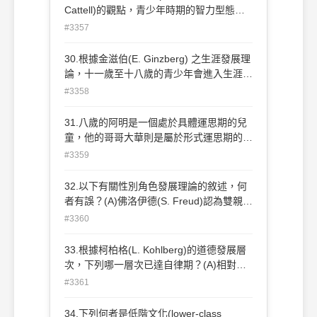
言，是哪一「社會鍵」產生作用抑制偏差行
Cattell)的觀點，青少年時期的智力型態有
為的發生？(A)參與(involvement) (B)信念
何改變？(A)晶體智力成長趨緩、流體智力
#3357
(belief)(C)抱負(commitment) (D)依附
增加 (B)組合智力成長趨緩、經驗智力增加
(attachment)
(C)流體智力成長趨緩、晶體智力增加 (D)
30.根據金滋伯(E. Ginzberg) 之生涯發展理
經驗智力成長趨緩、組合智力增加
論，十一歲至十八歲的青少年會進入生涯選
擇的試驗階段，此階段可再分成四個時期，
#3358
下列何者正確？(A)能力、價值觀、興趣、
決定 (B)興趣、能力、價值觀、轉換(C)興
31.八歲的阿明是一個處於具體運思期的兒
趣、探索、驗證、轉換 (D)價值觀、興趣、
童，他的哥哥大華則是屬於形式運思期的青
能力、評估
少年。根據皮亞傑(J. Piaget)的理論，大華
#3359
與阿明認知能力最明顯的差異為下列何者？
(A)同化(assimilation)(B)保留
32.以下有關性別角色發展理論的敘述，何
(conservation)(C)質性差異(qualitative
者有誤？(A)佛洛伊德(S. Freud)認為雙親認
difference)(D)假設演繹推理(hypothetical-
同是影響青少年性別角色發展的主要心理歷
#3360
deductive reasoning)
程(B)社會學習論認為文化的作用與周圍人
物的增強，使男女行為表現日益分化(C)認
33.根據柯柏格(L. Kohlberg)的道德發展層
知發展論認為個人為了獲得酬賞，所以會表
次，下列哪一層次已達自律期？(A)相對功
現出適當的性別行為角色(D)柯柏格(L.
利取向 (B)尋求認可取向 (C)普遍原則取向
#3361
Kohlberg)認為早年兒童對性別自我分類奠
(D)順從法規取向
定了性別角色發展的基礎
34.下列何者是低階文化(lower-class