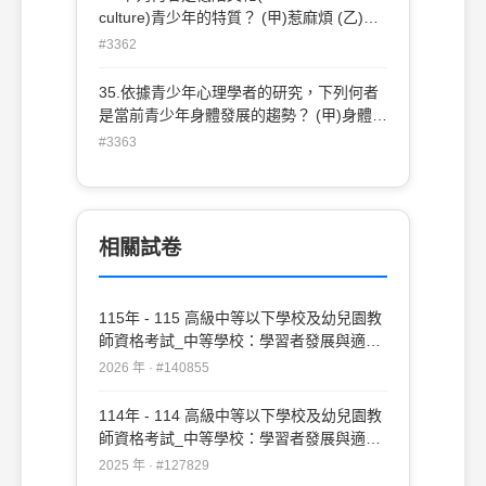
culture)青少年的特質？ (甲)惹麻煩 (乙)粗
獷 (丙)精明(丁)不相信命運 (戊)過度敏感
#3362
(A)甲乙丁 (B)丙丁戊 (C)乙丙丁 (D)甲乙丙
35.依據青少年心理學者的研究，下列何者
是當前青少年身體發展的趨勢？ (甲)身體的
發展越來越晚成熟 (乙)青少年期越來越縮短
#3363
(丙)身高一代勝過一代 (丁)青少年期提早來
臨並向後延伸(A)甲乙 (B)乙丙 (C)丙丁 (D)
甲丁
相關試卷
115年 - 115 高級中等以下學校及幼兒園教
師資格考試_中等學校：學習者發展與適性
輔導#140855
2026 年 · #140855
114年 - 114 高級中等以下學校及幼兒園教
師資格考試_中等學校：學習者發展與適性
輔導#127829
2025 年 · #127829