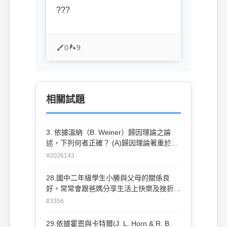
???
0
9
相關試題
3. 依據溫納（B. Weiner）歸因理論之論
述，下列何者正確？ (A)歸因理論著重於預
期投入和實際產出之間遞延關係的解釋 (B)
#2026143
溫納認為人們對於成功失敗的歸因，絕大多
數都可以歸類到預期信念、環境制約、能控
28.國中二年級學生小勝與父母的關係良
制性等三個不同的向度 (C)環境制約即是成
好，常常會跟爸媽分享生活上快樂及挫折的
功歸諸內在因素之變化或是外在因素之變遷
感受，而且當同學誘惑他從事不當行為時，
#3356
(D)能控制性即是成敗因素之可控制性，亦
如抽煙、作弊，小勝都會想到父母知道會不
即個人是否能控制成敗的因素
高興，而打消念頭。依據社會控制理論而
29.依據霍恩與卡特爾(J. L. Horn & R. B.