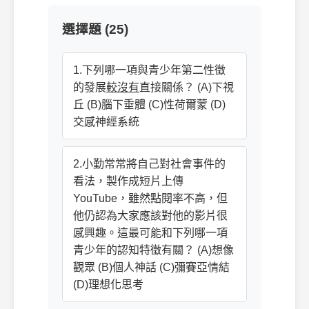
選擇題 (25)
1.下列哪一項與青少年第二性徵
的發展
較沒有
直接關係？ (A)下視
丘 (B)腦下垂體 (C)性荷爾蒙 (D)
交感神經系統
2.小勤常常將自己對社會事件的
看法，製作成短片上傳
YouTube，雖然點閱率不高，但
他仍認為大家應該對他的影片很
感興趣。這最可能和下列哪一項
青少年的認知特徵有關？ (A)想像
觀眾 (B)個人神話 (C)彌賽亞情結
(D)理想化思考