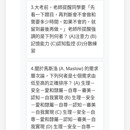
3.大考前，老師提醒同學要「先
看一下題目，再判斷會不會做和
需要多少時間，如果不會的，就
留到最後再做。」老師所提醒強
調的是下列何者？ (A)注意力 (B)
記憶能力 (C)認知監控 (D)分散練
習
4.關於馬斯洛 (A. Maslow) 的需求
層次論，下列何者是七個需求由
低至高的正確排序？ (A) 生理－
安全－愛和隸屬－自尊－審美－
認知－自我實現 (B) 生理－安全
－愛和隸屬－自尊－認知－審美
－自我實現 (C) 生理－安全－自
尊－愛和隸屬－認知－審美－自
我實現 (D) 生理－安全－自尊－