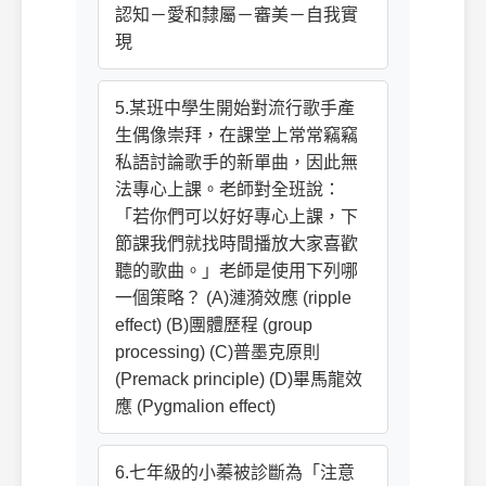
認知－愛和隸屬－審美－自我實
現
5.某班中學生開始對流行歌手產
生偶像崇拜，在課堂上常常竊竊
私語討論歌手的新單曲，因此無
法專心上課。老師對全班說：
「若你們可以好好專心上課，下
節課我們就找時間播放大家喜歡
聽的歌曲。」老師是使用下列哪
一個策略？ (A)漣漪效應 (ripple
effect) (B)團體歷程 (group
processing) (C)普墨克原則
(Premack principle) (D)畢馬龍效
應 (Pygmalion effect)
6.七年級的小蓁被診斷為「注意