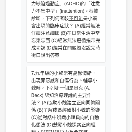
力缺陷過動症」(ADHD)的「注意
力不集中型」(inattention)。根據
診斷，下列何者較
不可能
是小蓁
會出現的臨床症狀？ (A)經常無法
仔細注意細節 (B)在日常生活中常
忘東忘西 (C)經常無法遵循指示完
成功課 (D)經常在問題還沒說完時
衝口說出答案
7.九年級的小魏常有憂鬱情緒，
出現罪惡感和自傷行為。輔導小
魏時，下列哪一個是貝克 (A.
Beck) 認知治療理論的主要作
法？ (A)協助小魏建立正向同儕關
係 (B)了解成長經驗對小魏的影響
(C)從對話中辨識小魏負向的自動
化想法 (D)鼓勵小魏探索正向經