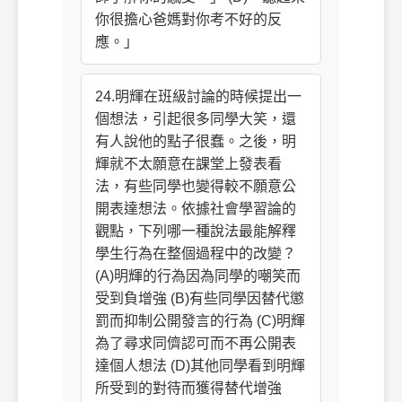
你很擔心爸媽對你考不好的反
應。」
24.明輝在班級討論的時候提出一
個想法，引起很多同學大笑，還
有人說他的點子很蠢。之後，明
輝就不太願意在課堂上發表看
法，有些同學也變得較不願意公
開表達想法。依據社會學習論的
觀點，下列哪一種說法最能解釋
學生行為在整個過程中的改變？
(A)明輝的行為因為同學的嘲笑而
受到負增強 (B)有些同學因替代懲
罰而抑制公開發言的行為 (C)明輝
為了尋求同儕認可而不再公開表
達個人想法 (D)其他同學看到明輝
所受到的對待而獲得替代增強