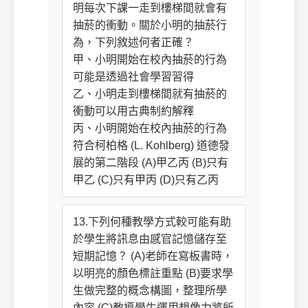
明每次下課一走到樓梯間就會有
抽菸的衝動。關於小明的抽菸行
為，下列敘述何者正確？
甲、小明開始在校內抽菸的行為
可能是透過社會學習習得
乙、小明走到樓梯間就有抽菸的
衝動可以用古典制約解釋
丙、小明開始在校內抽菸的行為
符合柯柏格 (L. Kohlberg) 道德發
展的第二階段 (A)甲乙丙 (B)只有
甲乙 (C)只有甲丙 (D)只有乙丙
13.下列何種教學方式較可能有助
於學生將訊息由感官記憶儲存至
短期記憶？ (A)老師在寫板書時，
以明亮的顏色標註重點 (B)要求學
生做完整的概念構圖，整理所學
內容 (C)教導學生運用想像力將所