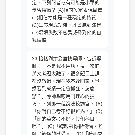
定，下列何者較有可能是小華的
學習特徵？ (A)傾向設定表現目標
(B)相信才能是一種穩定的特質
(C)當表現成功時，才會感到滿足
(D)遭遇失敗不容易威脅到他的自
我價值
23.怡恬到辦公室找導師，告訴導
師：「不是我不用功，這一次的
英文考題太難了，很多題目上課
都沒教過。現在我不敢回家，爸
媽看到成績一定會抓狂，怎麼
辦？」導師想應用同理心的技
巧，下列那一種說法較適當？ (A)
「你對自己考不好很難過。」 (B)
「你的英文考不好，其他科目
呢？」 (C)「聽起來你很懊惱，老
師了解你的感受。」 (D)「聽起來