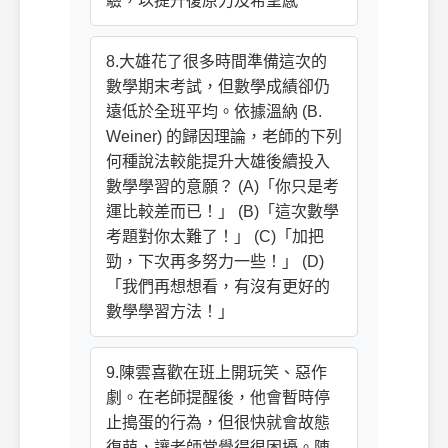
驗，以提升復原力及希望感
8.大雄花了很多時間準備這次的
數學期末考試，但數學成績卻仍
遠低於全班平均。依據溫納 (B.
Weiner) 的歸因理論，老師的下列
何種說法較能提升大雄後續投入
數學學習的意願？ (A)「你只是考
運比較差而已！」 (B)「這次數學
考題對你太難了！」 (C)「加把
勁，下次再多努力一些！」 (D)
「我們再想想看，有沒有更好的
數學學習方法！」
9.陳雲喜歡在班上開玩笑、惡作
劇。在老師提醒後，他會暫時停
止搗蛋的行為，但很快就會故態
復萌，讓老師常覺得很困擾。陳