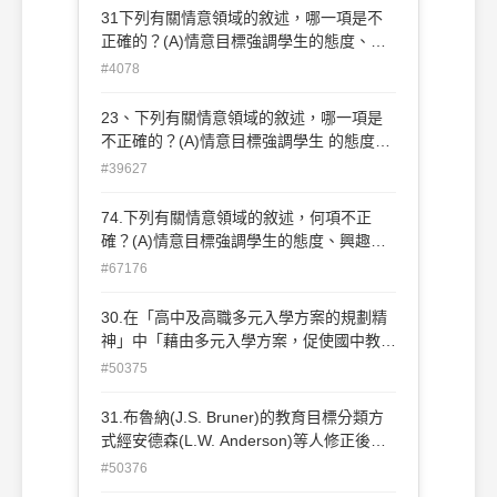
31下列有關情意領域的敘述，哪一項是不
正確的？(A)情意目標強調學生的態度、興
趣、價值信念等的學習；(B)「接受」層次
#4078
屬於情意領域的範圍；(C)情意領域的目
標，最高層次是「創造」；(D)情意領域目
23、下列有關情意領域的敘述，哪一項是
標的評鑑，要選擇適用的評鑑工具。
不正確的？(A)情意目標強調學生 的態度、
興趣、價值信念等的學習；(B)「接受」層
#39627
次屬於情意領域的範 圍；(C)情意領域的目
標，最高層次是「創造」；(D)情意領域目
74.下列有關情意領域的敘述，何項不正
標的評鑑，要選擇適用的評鑑工具。
確？(A)情意目標強調學生的態度、興趣、
價值信念等的學習(B)「接受」層次屬於情
#67176
意領域的範圍(C)情意領域的目標，最高層
次是「創造」(D)情意領域目標的評鑑，要
30.在「高中及高職多元入學方案的規劃精
選擇適用的評鑑工具。
神」中「藉由多元入學方案，促使國中教學
正常化，發展學生多元性向」主要是強調:
#50375
(A)多元智慧 (B)多元選擇 (C)多元特色 (D)
多元考試
31.布魯納(J.S. Bruner)的教育目標分類方
式經安德森(L.W. Anderson)等人修正後，
將知識層面分析為以下哪些項目？ a.事實
#50376
知識 b.概念知識 c.程序知識 d.後設認知知