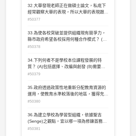
識 e.長期知識 f.短期知識 (A)acef (B)abef
32.大華發現老師正在做碩士論文，私底下
(C)abcd (D)cdef
經常觀察大華的表現，所以大華的表現跟平
常不一樣，是屬於何種效應？ (A)曝光 (B)
#50377
月暈 (C)霍桑 (D)雷斯多夫
33.為使各校突破並提供組織現有競爭力，
縣市政府希望各校採用何種合作模式？ (A)
改變成績評量方式 (B)策略聯盟 (C)學校願
#50378
景 (D)訂定學校總體計畫
34.下列何者不是學校本位課程發展的特
質？ (A)包括選擇、改編與創發 (B)需要社
區人士參與 (C)需要專家學者指導 (D)包括
#50379
發展歷程與結果
35.政府透過政策性地重新分配教育資源的
運用，使教育水準較落後的地區，獲得充分
支援，提昇學校教育的品質，並引領社區的
#50380
發展，這是指哪一項教育政策？ (A)教育優
先區 (B)九年一貫課程 (C)終生學習 (D)體
36.為建立學校為學習型組織，依據聖吉
制多元化
(Senge)之觀點，宜以哪一項為修鍊首務？
(A)共同願景 (B)系統思考 (C)改變心智模式
#50381
(D)團體學習