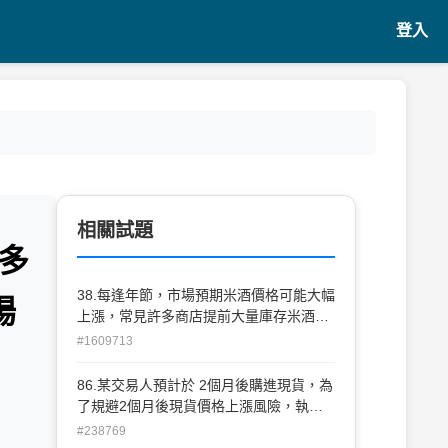
登入
相關試題
多
38.每逢年節，市場預期米酒價格可能大幅
場
上漲，常見許多商店提前大量庫存米酒，
待市場價格上 漲後，才推出市場待價而
#1609713
沽。以控制進貨成本觀點，此行為可視
為： (A)投機交易 (B)空頭預期避險 (C)多
86.某交易人預計於 2個月後購進現貨，為
頭預期避險 (D)選項A、B、C皆非
了規避2個月後現貨價格上漲風險，執行
多頭避險。2個月期間，基差值由 -5 轉至
#238769