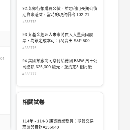
S&P 500 期貨 (B)賣日圓期貨 (C)賣公債
期貨 (D)買國庫券期貨。
92.某銀行想購買公債，並想利用長期公債
期貨來避險，當時的現貨價格 102-21，
長期公債期貨為 103-15。在期貨價格於
#238775
105-16，現貨價格為 103-06時，結束期
貨部位並買入面額 100,000 元之公債，請
93.某基金經理人未來將買入大量美國股
問真正的購買成本是應計利息再加上：
票，為鎖定成本可：(A)賣出 S&P 500 期
(A)$101,156.25 (B)$103,187.50
貨 (B)買入 S&P 500 期貨 (C)賣出 S&P
#238776
(C)$104,687.50 (D)$102,156.50。
500 指數 (D)買入 S&P 500 指數。
004
94.美國某廠商同意付給德國 BMW 汽車公
司總額 625,000 歐元，並約定3 個月後交
貨付款。當時的即期匯率為 1.6532，歐元
#238777
期貨為 1.6832，該廠商買了 5 口期約。
三個月後即期匯率為 1.6635，歐元期貨為
1.6923，請問期貨產生的損益為何？(歐
元期貨每口 125,000 歐元) (A)獲利
相關試卷
$5,687.5 (B)損失 $5,387.05 (C)獲利
$1,200 (D)損失 $1,200。
114年 - 114-3 期貨商業務員：期貨交易
理論與實務#136048