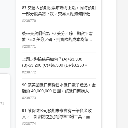
1 ，而且每單位基差價值 500 元。試問：
相對於目前之現貨價，2個月後的現貨成
87.交易人預期股票市場將上漲，同時預期
本為何？(基差＝現貨價格－期貨價格) (A)
一部分股票將下跌，交易人應如何降低此
降低 3,000 元 (B)增加 3,000 元 (C)降低
部分股票對於賺取市場上漲報酬的負面影
#238770
2,000 元 (D)增加 2,000元。
響？(A)賣空此部分股票 (B)賣空此部分股
票，同時買進指數期貨 (C)買進此部分股
後來交貨價格為 70 美分／磅，期貨平倉
票，同時賣空指數期貨 (D)買進此部分股
於 75.2 美分／磅，則實際的成本為每
票。
磅：(A)73.3 美分 (B)75.3 美分 (C)71.9
#238771
美分 (D)74.3 美分。
上題之避險結果如何？(A)+$3,300
(B)-$3,200 (C)+$6,500 (D)-$3,250。
#238772
90.某美國進口商從日本進口電子產品，金
額約 40,000,000 日圓，該進口商購入 3
張日圓期貨契約 (每口契約為 1,250 萬日
#238773
圓)。目前日圓現貨為 0.010532，期貨為
871
0.010600 平倉，後來美金貶值，日圓現
91.某保險公司預期未來會有一筆資金收
貨為 0.010565，期貨為 0.010695 平倉，
入，且計劃將之投資貨幣市場工具，而央
其損益為：(A)2,425 (B)-2,425 (C)-2,243
行宣布將降低存款準備率，則可：(A)買
#238774
(D)2,243。