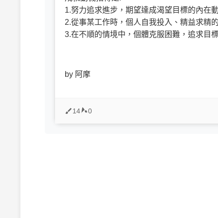
1.努力追求進步，期望達成渴望目標的內在
2.從事某工作時，個人自我投入、精益求精
3.在不順的情境中，個體克服困難，追求目
by 阿摩
14
0