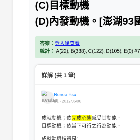
(C)目標動機
(D)內發動機。[澎湖93
答案：
登入後查看
統計：
A(22), B(338), C(122), D(105), E(0) #
詳解 (共 1 筆)
Renee Hsu
B1 · 2012/06/06
成就動機；依
完成心態
感受其動能．
目標動機；依當下可行之行為動能．
成就動機指得是: