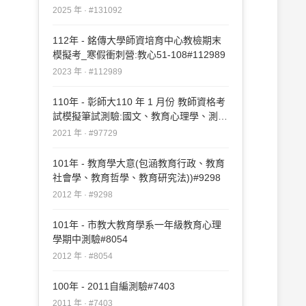
複審試題：教育心理學#131092
2025 年 · #131092
112年 - 銘傳大學師資培育中心教檢期末
模擬考_寒假衝刺營:教心51-108#112989
2023 年 · #112989
110年 - 彰師大110 年 1 月份 教師資格考
試模擬筆試測驗:國文、教育心理學、測驗
與統計教育社會學#97729
2021 年 · #97729
101年 - 教育學大意(包涵教育行政、教育
社會學、教育哲學、教育研究法))#9298
2012 年 · #9298
101年 - 市教大教育學系一年級教育心理
學期中測驗#8054
2012 年 · #8054
100年 - 2011自編測驗#7403
2011 年 · #7403