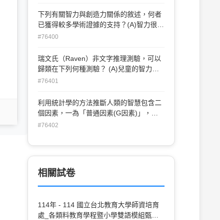
下列有關智力與創造力關係的敘述，何者
已獲得較多學術證據的支持？(A)智力很高
者其創造力亦很高 (B)創造力高者通常要
#76400
有中等以上的智商 (C)智力與創造力少有
相關 (D)智力與創造力有負相關
瑞文氏（Raven）非文字推理測驗，可以
歸類在下列何種測驗？ (A)兒童的智力測
驗 (B)兒童的性向測驗 (C)成人的成就測驗
#76401
(D)青少年的人格測驗
利用統計學的方法推斷人類的智慧包含二
個因素，一為「普通因素(G因素)」，另
一為「特殊因素(S因素)」，根據此提出
#76402
「智力雙因論」的學者是：(A)賽斯通
(Thurston)(B)桑代克(Thorndike)(C)史比
爾曼(Spearman)(D)史登柏格(Sternberg)
相關試卷
114年 - 114 國立台北教育大學師資培育
處_各類料教育學程暨小學雙語模組甄選