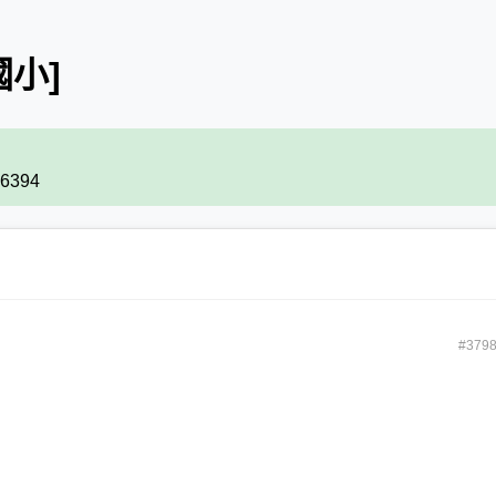
國小]
76394
#379