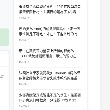
機。
根據有意義學習的原則，我們在教學時先
複習相關教材，主要目的是為了 (A)增加
學生注意力 (B)增進學生的記憶力 (C)增進
#76395
學生的先備知識 (D)以上皆是。(台中縣吉
峰國小93)
溫納(B.Weiner)的成敗歸因論中，那一因
素性質是不穩定、外在、不能控制的?(A)
努力 (B)能力 (C)運氣 (D)工作難度(公務人
#76396
員高等93)
甲生在魏氏智力量表上所得的智商為
130，就統計觀點而言，甲生的智力在團
體中約可贏過多少比例的人？(A)67%
#76397
(B)77%(C)87%(D)97%。
法國社會學家波荷狄(P. Bourdieu)認為導
827
致勞動階級兒童學習失敗率較高的最重要
因素，應是(A)天賦智力資本(B)內化的文
#76398
化資本(C)物化的文化資本(D)經濟資本
教導資賦優異或智能不足的學生，最重要
的是實施何種教育？(A)創造力教育(B)合
作學習(C)課後輔導(D)個別化教育。
#76399