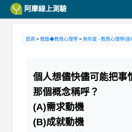
阿摩線上測驗
首頁
>
教甄◆教育心理學
>
無年度 - 教育心理學(張春興
個人想儘快儘可能把事
那個概念稱呼？
(A)需求動機
(B)成就動機