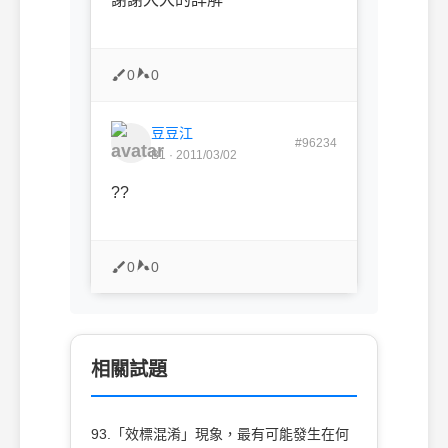
0
0
豆豆江
#96234
B1 · 2011/03/02
??
0
0
相關試題
93.「效標混淆」現象，最有可能發生在何