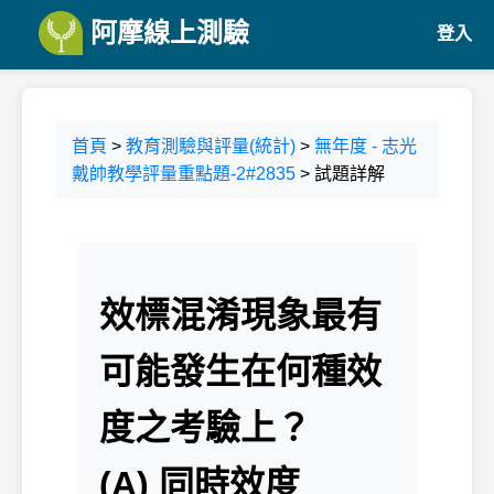
阿摩線上測驗
登入
首頁
>
教育測驗與評量(統計)
>
無年度 - 志光
戴帥教學評量重點題-2#2835
> 試題詳解
效標混淆現象最有
可能發生在何種效
度之考驗上？
(A) 同時效度