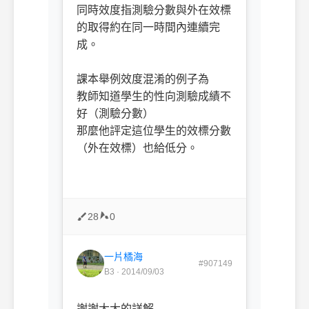
同時效度指測驗分數與外在效標
的取得約在同一時間內連續完
成。
課本舉例效度混淆的例子為
教師知道學生的性向測驗成績不
好（測驗分數）
那麼他評定這位學生的效標分數
（外在效標）也給低分。
28
0
一片橘海
#907149
B3 · 2014/09/03
謝謝大大的詳解