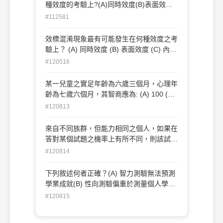
種效度的考驗上?(A)同時效度(B)表面效度
(C)內容效度(D)外在效度
#112581
效標混淆現象最有可能發生在何種效度之考
驗上？ (A) 同時效度 (B) 表面效度 (C) 內容
效度 (D) 外在效度
#120516
某一兒童之實足年齡為六歲三個月，心理年
齡為七歲六個月，其智商應為: (A) 100 (B)
110 (C) 120 (D) 130
#120813
來自不同族群，但能力相同之個人，如果在
答對某個試題之機率上有所不同，則該試題
便顯現出? (A) 試題偏差 (B) 試題鑑別度
#120814
(C) 試題難度 (D) 試題特徵曲線
下列敘述何者正確？(A) 智力測驗無法預測
學業成就(B) 性向測驗偏重於測量個人學習
過程(C) 智力測驗可視為單一心理歷程(D)
#120815
性向測驗偏重於測量學習新工作之能力