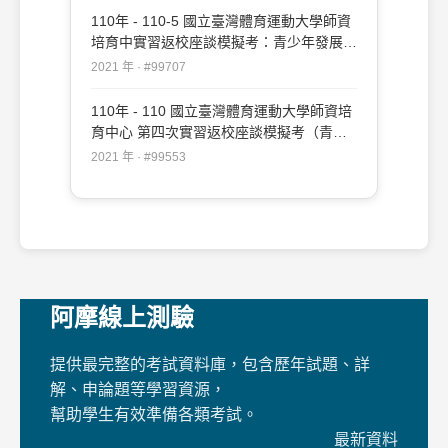
110年 - 110-5 國立臺灣體育運動大學師資
培育中實習返校座談模擬考：青少年發展與
輔導#99707
2021 年 · #99707
110年 - 110 國立臺灣體育運動大學師資培
育中心 第四次實習返校座談模擬考（青少
年發展與輔導）#99553
2021 年 · #99553
阿摩線上測驗
提供最完整的考試資料庫，包含歷年試題、詳
解、申論題等學習資源，
幫助學生有效準備各類考試。
最新資料