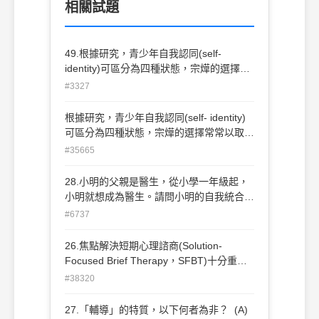
相關試題
49.根據研究，青少年自我認同(self-
identity)可區分為四種狀態，宗燁的選擇常
常以取悅父母而為，對於維護傳統的事物十
#3327
分感興趣，律己很嚴，對同儕團體或英雄人
物十分認同。你認為，宗燁的這些情形比較
根據研究，青少年自我認同(self- identity)
偏向哪一種自我認同狀態？(A)定向型
可區分為四種狀態，宗燁的選擇常常以取悅
(identityachievement)(B)早閉型
父母而為，對於維護傳統的事物十分感興
#35665
(foreclosure)(C)未定型(moratorium)(D)迷
趣，律己很嚴，對同儕團體或英雄人物十分
失型(identitydiffusion)
認同。你認為，宗燁的這些情形比較偏向哪
28.小明的父親是醫生，從小學一年級起，
一種自我認同狀態？ (A)定向型(identity
小明就想成為醫生。請問小明的自我統合是
achievement) (B)早閉型(foreclosure) (C)
傾向於何種統合狀態？(A)迷失型統合
#6737
未定型(moratorium) (D)迷失型(identity
(identity diffusion) (B)早閉型統合(identity
diffusion)
foreclosure)(C)未定型統合(identity
26.焦點解決短期心理諮商(Solution-
moratorium) (D)定向型統合(identity
Focused Brief Therapy，SFBT)十分重視
achievement)
將輔導目標放在運用學生個人的資源，來協
#38320
助他們改變，下列哪一種問話方式是SFBT
常用到的技巧？ (A)你昨天為什麼沒有來上
27.「輔導」的特質，以下何者為非？ (A)