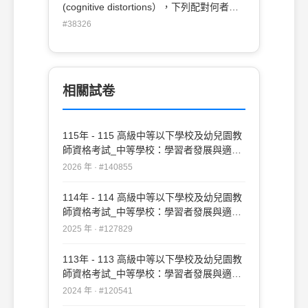
(cognitive distortions），下列配對何者為
錯誤？ (A)過度推論
#38326
（overgeneralization）：某高中校長看到
某個同學理貝克漢頭，便強調：「所有的學
生都是缺乏自律的，學校必須對學生髮式有
所規範才行。」 (B)個人化
相關試卷
（personalization）：某學生申請競賽失利
後，生氣地表示：「都是那位老師對我有偏
見，才會使我錯失這個機會。」 (C)二分法
115年 - 115 高級中等以下學校及幼兒園教
（polarized thinking）：第一次段考成績公
師資格考試_中等學校：學習者發展與適性
佈後，某老師沮喪的說：「除非我能讓全班
輔導#140855
學生的成績表現得第一名，否則我就不是一
2026 年 · #140855
個好老師。」 (D)選擇性摘要（selective
abstraction）：某教官聽到兩個學生在討論
114年 - 114 高級中等以下學校及幼兒園教
網路的便捷與無遠弗屆，便嚴厲地警告說：
師資格考試_中等學校：學習者發展與適性
「不要一天到晚想線上遊戲、網路交友！」
輔導#127829
2025 年 · #127829
113年 - 113 高級中等以下學校及幼兒園教
師資格考試_中等學校：學習者發展與適性
輔導#120541
2024 年 · #120541