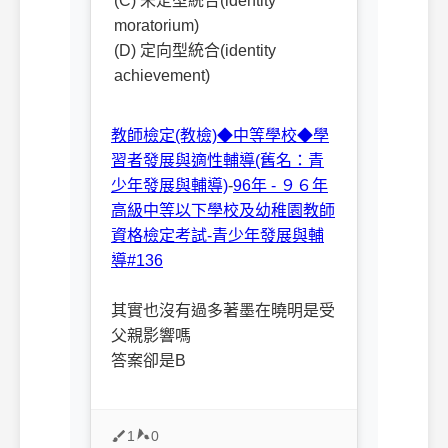
(C) 未定型統合(identity
moratorium)
(D) 定向型統合(identity
achievement)
教師檢定(教檢)◆中等學校◆學
習者發展與適性輔導(舊名：青
少年發展與輔導)
-
96年 - ９６年
高級中等以下學校及幼稚園教師
資格檢定考試-青少年發展與輔
導#136
其實也沒有過多著墨在曉明是受
父親影響嗎
答案卻是B
1
0