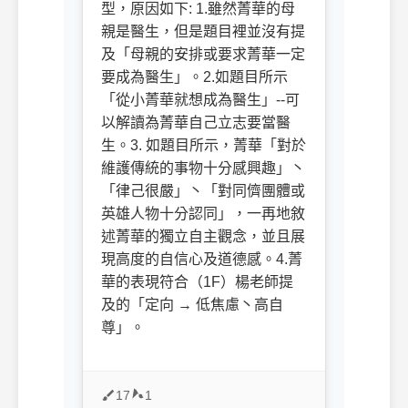
型，原因如下: 1.雖然菁華的母
親是醫生，但是題目裡並沒有提
及「母親的安排或要求菁華一定
要成為醫生」。2.如題目所示
「從小菁華就想成為醫生」--可
以解讀為菁華自己立志要當醫
生。3. 如題目所示，菁華「對於
維護傳統的事物十分感興趣」丶
「律己很嚴」丶「對同儕團體或
英雄人物十分認同」，一再地敘
述菁華的獨立自主觀念，並且展
現高度的自信心及道德感。4.菁
華的表現符合（1F）楊老師提
及的「定向 → 低焦慮丶高自
尊」。
17
1