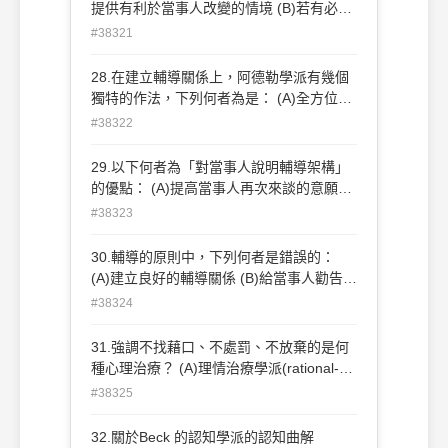
學？ (B)你是不是對這位老師有什麼不滿，
提供有利於當事人改變的情境 (B)若有必
所以才會上課睡覺？ (C)太厲害了，你是如
要，可以訓誡的方式影響當事人的行為 (C)
#38321
何辦到的？ (D)如果老師做些什麼，你就會
促使當事人有意願的改變其行為與態度 (D)
願意把你的功課完成？
輔導是經由面談而進行，但並非所有的面談
28.在建立輔導關係上，阿德勒學派有幾個
都是輔導。
獨特的作法，下列何者為是： (A)全方位的
了解當事人 (B)進入當事人主觀的內心世界
#38322
(C)以簡單清楚的問話代替自由聯想 (D)以
上皆是。
29.以下何者為「對當事人說明輔導架構」
的優點： (A)提高當事人再次來談的意願
(B)避免當事人對輔導過程的誤解 (C)維持
#38323
當事人繼續接受輔導的動機 (D)以上皆是。
30.輔導的原則中，下列何者是錯誤的：
(A)建立良好的輔導關係 (B)給當事人勸告、
建議，促成當事人改變行為與態度 (C)同
#38324
理、接納與了解當事人 (D)使當事人達到頓
悟階段
31.強調不找藉口、不處罰、不放棄的是何
種心理治療？ (A)理情治療學派(rational-
emotive therapy) (B)完形治療理論(gestalt
#38325
therapy) (C)現實治療理論(reality therapy)
(D)行為治療學派(behavior therapy)
32.關於Beck 的認知學派的認知曲解