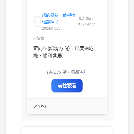
您的堅持，值得這
私人筆記
張證照:-)
#6249272
2024/07/15
未解鎖
定向型(認清方向)：已度過危
機，順利進展...
(共 236 字，隱藏中）
前往觀看
1
0