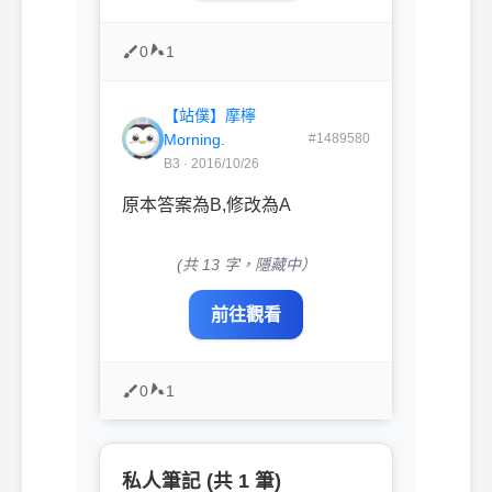
0
1
【站僕】摩檸
Morning.
#1489580
B3 · 2016/10/26
原本答案為B,修改為A
(共 13 字，隱藏中）
前往觀看
0
1
私人筆記 (共 1 筆)