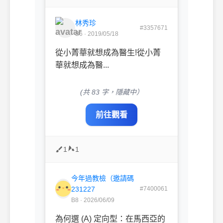
林秀珍
#3357671
B6 · 2019/05/18
從小菁華就想成為醫生!從小菁
華就想成為醫...
(共 83 字，隱藏中）
前往觀看
1
1
今年過教檢（邀請碼
231227
#7400061
B8 · 2026/06/09
為何選 (A) 定向型：在馬西亞的