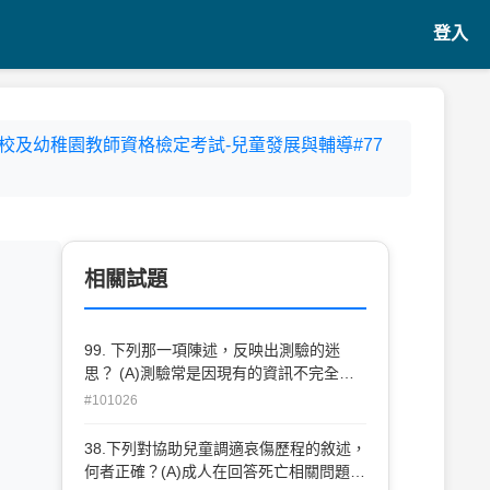
登入
下學校及幼稚園教師資格檢定考試-兒童發展與輔導#77
相關試題
99. 下列那一項陳述，反映出測驗的迷
思？ (A)測驗常是因現有的資訊不完全時
才額外作的蒐證 (B)測驗的設計與實施都
#101026
會影響測驗的結果 (C)一份好的測驗，每
個測驗題應同時測出許多不同的能力，才
38.下列對協助兒童調適哀傷歷程的敘述，
算有效率 (D)測驗的分數要與常模做分析
何者正確？(A)成人在回答死亡相關問題
比較，特別從標準差的數值，才可看出個