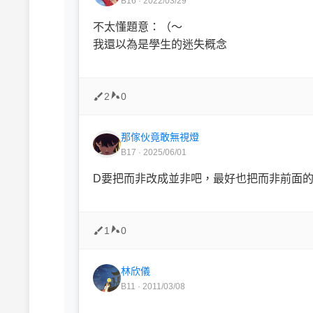
B16 · 2022/03/29
不太懂題意：（～
我還以為是學生的迷失概念
2
0
那傢伙竟敢無視燈
B17 · 2025/06/01
D要把而非改成並非吧，最好也把而非前面
1
0
林欣儀
B11 · 2011/03/08