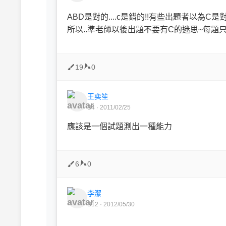
ABD是對的....c是錯的!!有些出題者以為C是對
所以..準老師以後出題不要有C的迷思~每題只
19
0
王奕笙
B4 · 2011/02/25
應該是一個試題測出一種能力
6
0
李潔
B12 · 2012/05/30