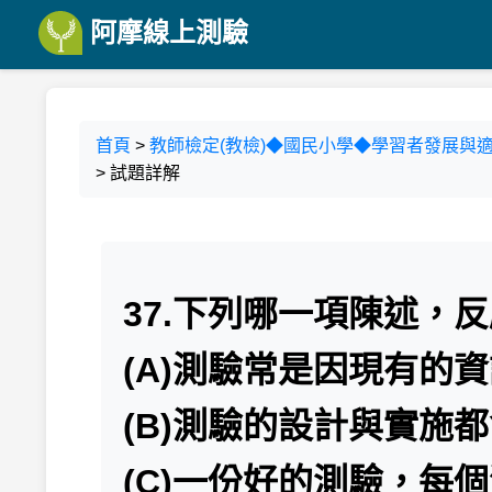
阿摩線上測驗
首頁
>
教師檢定(教檢)◆國民小學◆學習者發展與適
> 試題詳解
37.下列哪一項陳述，
(A)測驗常是因現有的
(B)測驗的設計與實施
(C)一份好的測驗，每