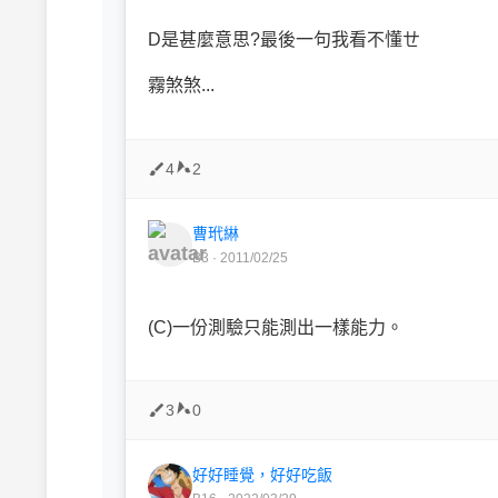
D是甚麼意思?最後一句我看不懂ㄝ
霧煞煞...
4
2
曹玳綝
B3 · 2011/02/25
(C)一份測驗只能測出一樣能力。
3
0
好好睡覺，好好吃飯