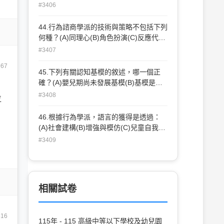
人的問題超出自己的專業能力時，應轉介
作更深層次的自我探索，這是哪一種諮商
#3406
給適合的諮商員。若當事人不願轉介，輔
技術？(A)同理(B)解釋(C)澄清(D)聯結
導員有義務繼續輔導(D)在處理任何與當事
44.行為諮商學派的技術與策略不包括下列
人有關的事件或終止輔導關係時，皆需獲
何種？(A)同理心(B)角色扮演(C)反應代價
得當事人的同意才可施行
(D)增強
#3407
967
45.下列有關認知基模的敘述，哪一個正
確？(A)嬰兒期尚未發展基模(B)基模是一
組相關概念的架構，只在做抽像思考時才
#3408
位
能發揮作用(C)幼兒的認知基模(如故事基
模)是無法從外在行為反應得知的(D)故事
46.根據行為學派，語言的獲得是透過：
基模和事件基模在內容與結構上都不相同
(A)社會建構(B)增強與模仿(C)兒童自我引
導(D)天生而來，不待外求
#3409
相關試卷
616
115年 - 115 高級中等以下學校及幼兒園