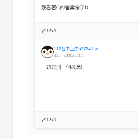
我看著C的答案按了D......
1
6
112台中上岸p27341tw
B15 · 2020/05/12
一題只測一個概念!
1
0