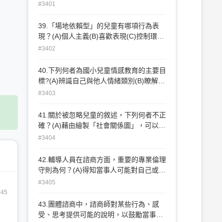
上，應當要坦率、簡單與真實(B)成人應該
#3401
案的測驗表現，而非個案的真正能力
盡量避免讓兒童參與家庭的追悼儀式，以
免兒童過度傷心(C)成人不應縱容孩子因哀
39.「場地依賴型」的兒童有哪項行為表
傷事件所出現的退化行為或不正常的發脾
現？(A)個人主義(B)喜歡表現(C)控制環境
氣，以免養成習慣(D)成人對哀傷事件或死
(D)敏感順從
#3402
亡主題，應當儘量不提，以免孩子陷於哀
傷的情緒中，走不出來
40.下列何者為國小兒童情感教育的主要目
標?(A)辨識自己與他人情緒類別(B)瞭解情
緒事件始末(C)表達情緒的技巧(D)描述情
#3403
緒事件
41.關於被忽略兒童的敘述，下列何者不正
確？(A)藉由繪製「社會關係圖」，可以發
現團體中被忽略的兒童(B)團體中被忽略的
#3404
兒童大都對別人懷有敵意(C)早期較孤立的
人，長大以後大都維持此一特徵(D)團體中
42.輔導人員在諮商方面，重要的專業倫理
被忽略者大都較為沈默、退縮
守則為何？(A)得知當事人可能對自己或他
人造成緊急危險時，應立即與其他專業人
#3405
員商討防範措施(B)在進入諮商關係前，知
745
道當事人曾接受其他諮商員輔導，需獲得
43.團體諮商中，諮商師對某些行為、感
當事人同意才能開始進入輔導(C)自覺當事
受、思考提供可能的說明，以鼓勵當事人