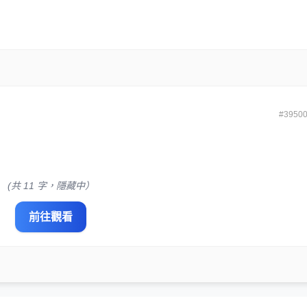
#3950
(共 11 字，隱藏中）
前往觀看