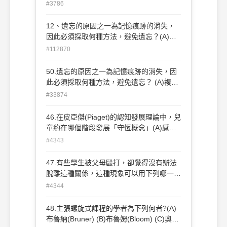
習 (B)加強生理保健 (C)避免學習資料間
#3786
的干擾 (D)避免情緒干擾
12、遺忘的原因之一為記憶痕跡的消失，
因此必須採取何種方法，避免遺忘？(A)複
習(B)加強生理保健(C)避免學習資料間的干
#112870
擾(D)避免情緒干擾。
50.遺忘的原因之一為記憶痕跡的消失，因
此必須採取何種方法，避免遺忘？ (A)複習
(B)加強生理保健(C)避免學習資料間的干擾
#33874
(D)避免情緒干擾。
46.在皮亞傑(Piaget)的認知發展理論中，兒
童約在哪個階段發展「守恆概念」(A)感覺
動作期 (B)前運思期 (C)具體運思期 (D)形
#4343
式運思期
47.有些學生被父母毆打，卻覺得沒有辦法
脫離這種關係，這種現象可以用下列哪一名
詞來解釋：(A)潛在學習 (B)經驗學習 (C)迴
#4344
避學習 (D)習得無助。
48.主張螺旋式課程的學者為下列何者?(A)
布魯納(Bruner) (B)布魯姆(Bloom) (C)奧斯