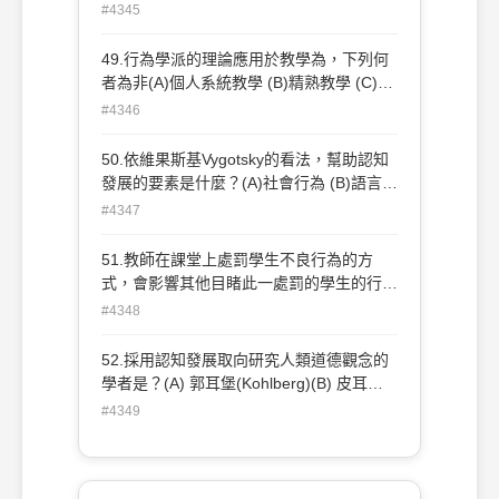
貝(Ausubel) (D)蓋聶(R. M. Gagne)..
#4345
49.行為學派的理論應用於教學為，下列何
者為非(A)個人系統教學 (B)精熟教學 (C)協
同教學 (D)編序教學
#4346
50.依維果斯基Vygotsky的看法，幫助認知
發展的要素是什麼？(A)社會行為 (B)語言
(C)情緒發展 (D)記憶
#4347
51.教師在課堂上處罰學生不良行為的方
式，會影響其他目睹此一處罰的學生的行
為，此種現象一般稱為(A)比馬龍效應 (B)漣
#4348
漪效應 (C)破窗效應 (D)投射作用
52.採用認知發展取向研究人類道德觀念的
學者是？(A) 郭耳堡(Kohlberg)(B) 皮耳遜
(Pearson)(C) 艾瑞克遜(Erikson)(D) 弗洛依
#4349
德(Freud)