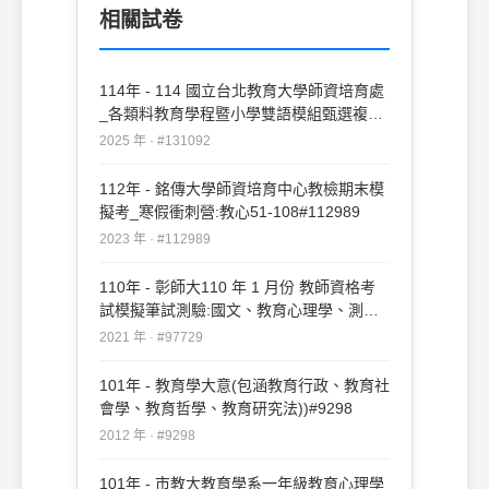
相關試卷
114年 - 114 國立台北教育大學師資培育處
_各類料教育學程暨小學雙語模組甄選複審
試題：教育心理學#131092
2025 年 · #131092
112年 - 銘傳大學師資培育中心教檢期末模
擬考_寒假衝刺營:教心51-108#112989
2023 年 · #112989
110年 - 彰師大110 年 1 月份 教師資格考
試模擬筆試測驗:國文、教育心理學、測驗
與統計教育社會學#97729
2021 年 · #97729
101年 - 教育學大意(包涵教育行政、教育社
會學、教育哲學、教育研究法))#9298
2012 年 · #9298
101年 - 市教大教育學系一年級教育心理學