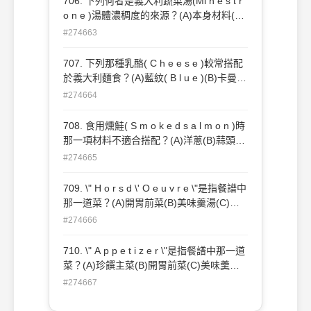
706. 下列何者是義大利蔬菜湯(Mi n e s t r
o n e )湯體濃稠度的來源？(A)本身材料(B)
麵粉(C)麵包粉(D)蛋黃醬。
#274663
707. 下列那種乳酪( C h e e s e )較常搭配
於義大利麵食？(A)藍紋( B l u e )(B)卡曼堡
( C a m e m b e r t )(C)巴美( P a r m e s a
#274664
n )(D)哥達( G o u d a )。
708. 食用燻鮭( S m o k e d s a l m o n )時
那一項材料不適合搭配？(A)洋蔥(B)蒜頭
(C)檸檬(D)酸豆( C a p e r )。
#274665
709. \" H o r s d \' O e u v r e \"是指餐譜中
那一道菜？(A)開胃前菜(B)美味羹湯(C)珍
饌主菜(D)餐後甜點。
#274666
710. \" A p p e t i z e r \"是指餐譜中那一道
菜？(A)珍饌主菜(B)開胃前菜(C)美味羹湯
(D)餐後甜點。
#274667