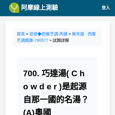
阿摩線上測驗
登入
首頁
>
技檢◆西餐烹調-丙級
>
無年度 - 西餐
烹調題庫-7#6577
> 試題詳解
700. 巧達湯( C h
o w d e r )是起源
自那一國的名湯？
(A)奧國