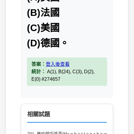
(B)法國
(C)美國
(D)德國。
答案：
登入後查看
統計：
A(1), B(24), C(3), D(2),
E(0) #274657
相關試題
701. 曼哈頓巧達湯(Ma n h a t t a n c h o w