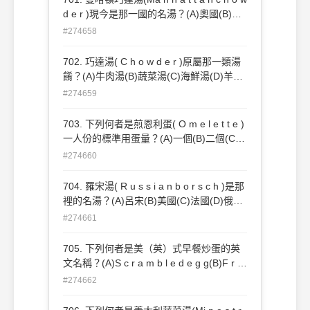
d e r )現今是那一國的名湯？(A)奧國(B)法
國(C)美國(D)德國。
#274658
702. 巧達湯( C h o w d e r )原屬那一類湯
餚？(A)牛肉湯(B)蔬菜湯(C)海鮮湯(D)羊肉
湯。
#274659
703. 下列何者是煎恩利蛋( O m e l e t t e )
一人份的標準用蛋量？(A)一個(B)二個(C)
三個(D)四個。
#274660
704. 羅宋湯( R u s s i a n b o r s c h )是那
裡的名湯？(A)呂宋(B)美國(C)法國(D)俄羅
斯。
#274661
705. 下列何者是美（英）式早餐炒蛋的英
文名稱？(A)S c r a m b l e d e g g(B)F r i
e d e g g(C)B o i l e d e g g(D)P o a c h e
#274662
d e g g。