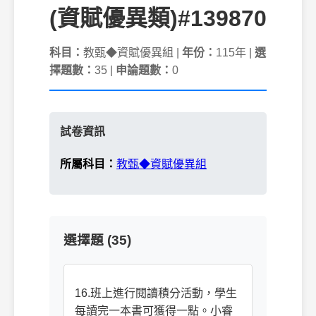
(資賦優異類)#139870
科目：
教甄◆資賦優異組 |
年份：
115年 |
選
擇題數：
35 |
申論題數：
0
試卷資訊
所屬科目：
教甄◆資賦優異組
選擇題 (35)
16.班上進行閱讀積分活動，學生
每讀完一本書可獲得一點。小睿