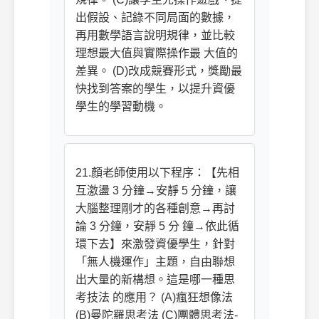
出假設、記錄不同局面的數據，
再用數學語言說明規律，並比較
理想最大值與實際操作最 大值的
差異。 (D)改成競賽形式，獎勵最
快找到答案的學生，以提升資優
學生的學習動機。
21.顏老師使用以下程序：【先相
互激盪 3 分鐘→安靜 5 分鐘，讓
大腦整理剛才的各種創意→再討
論 3 分鐘，安靜 5 分 鐘→依此循
環下去】來激發資優學生，針對
「無人機運作」主題，自由聯想
出大量的新構想。這是哪一種思
考技法 的應用？ (A)瘋狂想像法
(B)曼陀羅思考法 (C)團體思考法-