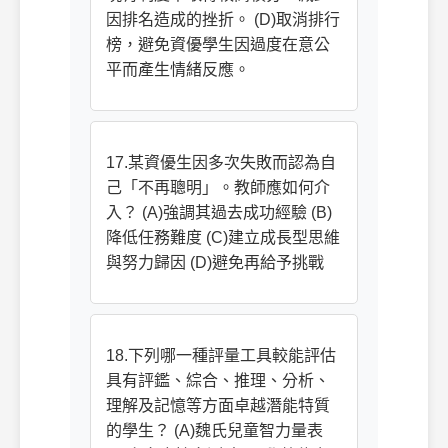
因排名造成的挫折。 (D)取消排行
榜，避免資優學生因過度在意公
平而產生情緒反應。
17.某資優生因多次失敗而認為自
己「不再聰明」。教師應如何介
入？ (A)強調其過去成功經驗 (B)
降低任務難度 (C)建立成長型思維
與努力歸因 (D)避免再給予挑戰
18.下列哪一種評量工具較能評估
具有評鑑、綜合、推理、分析、
理解及記憶等方面卓越潛能特質
的學生？ (A)魏氏兒童智力量表