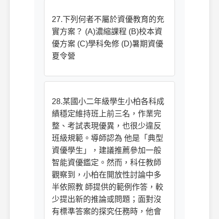
27.下列何者不屬於資優教育的充
實方案？ (A)濃縮課程 (B)校本資
優方案 (C)學科免修 (D)暑期資優
夏令營
28.某國小二年級學生小柏各科成
績穩定維持班上前三名，作業完
整、考試表現優異，也很少違反
班級規範。導師認為 他是「典型
資優學生」，建議推薦參加一般
智能資優鑑定。然而，科任教師
觀察到，小柏在開放性討論中多
半依照教 師提供的範例作答，較
少提出新的推論或問題；面對沒
有標準答案的探究任務時，他會