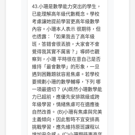
43.小珊是數學能力突出的學生，
已能理解高年級代數概念。學校
考慮讓她提前學習更高年級數學
內容。小珊本人表示 很期待，但
也透露：「如果我去了高年級
班，答錯會很丟臉，大家會不會
覺得我其實不厲害？」導師也觀
察到，小珊 平時很在意自己是否
維持「最會數學」的形象，一旦
遇到困難題就容易焦慮。若學校
要規劃小珊的數學輔導，下列 哪
一項最適切？ (A)既然小珊數學能
力已超前，應優先安排跳級或跨
年級學習，情緒焦慮可在適應後
自然改善。 (B)小珊有焦慮與完美
主義傾向，因此暫時不宜安排高
挑戰學習，應先維持原班課程以
增加安全感。 (C)小珊期待更高年