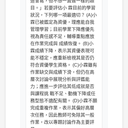
道會寫，但不想一直做一樣的題
目。」若要評估小 霖目前的學習
狀況，下列哪一項最適切？ (A)小
霖已被鑑定為資優，理應能自我
管理學習；目前學業下降應優先
視為責任感不足，輔導重點應放
在作業完成與 成績恢復。 (B)小
霖成績下降，表示其資優表現可
能不穩定，應重新檢視其是否仍
符合資優學生資格。 (C)小霖雖有
作業缺交與成績下滑，但仍在高
層次討論中展現分析與評鑑能
力；應進一步評估其低成就是否
與課程挑 戰不足、動機下降或任
務型態不適配有關。 (D)小霖不願
完成重複作業，表示其偏好高層
次任務，因此教師可免除其一般
作業，改以專題討論作為主要評