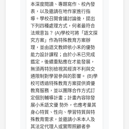
本深度閱讀、專題寫作、校內發
表，以及邀請在地作家進行指
導。學校召開會議討論後，提出
下列四種處理方式，何者最符合
法規意旨？ (A)學校可將「語文探
究方案」作為特殊教育方案辦
理，並由語文教師依小禾的優勢
能力設計課程；由於小禾已完成
鑑定，後續重點應在才能發展，
無須再特別檢視其經濟不利與交
通限制對學習參與的影響。 (B)學
校可透過特殊教育方案提供資優
教育服務，並以團隊合作方式訂
定個別輔導計畫；計畫內容除發
展小禾語文優 勢外，也應考量其
身心特質、性向、學習特質與特
殊教育需求，並邀請小禾本人及
其法定代理人或實際照顧者參