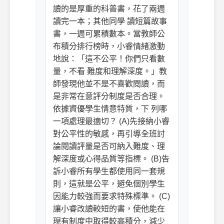
讀的是厚重的科普書，花了兩週
讀完一本；其他同學 讀短篇故事
書，一週可累積數本。當教師公
布積分排行榜時，小睿情緒激動
地說：「這不公平！你們只看數
量，不看 難度和理解深度。」教
師發現他並不是不喜歡閱讀，而
是非常在意評分制度是否合理。
依據資優學生情意特質，下 列哪
一項處理最適切？ (A)先接納小睿
對公平性的敏感，再引導全班討
論閱讀評量是否可納入難度、理
解深度或心得品質等指標。 (B)告
訴小睿所有學生都使用同一套規
則，這就是公平，避免個別學生
因能力較強而要求特殊標準。 (C)
讓小睿改讀較短的書，使他能在
現有制度中取得較高積分，減少