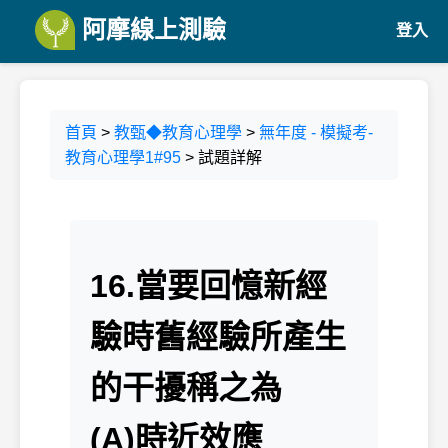
阿摩線上測驗
登入
首頁
>
教甄◆教育心理學
>
無年度 - 模擬考-
教育心理學1#95
> 試題詳解
16.當要回憶新經
驗時舊經驗所產生
的干擾稱之為
(A)時近效應