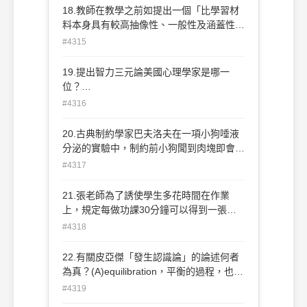
遵守法規取向
18.教師在教學之前如提出一個「比學習材
料本身具有較高抽像性、一般性及涵蓋性的
引介材料」，此稱之為？(A)前導架構 (B)預
#4315
先複習 (C)楷模學習 (D)動態評量
19.提出智力三元論美國心理學家是哪一
位？
(A)Sternberg(B)Spearman(C)Mayer(D)Th
#4316
urstone.
20.古典制約學家巴夫洛夫在一項小狗唾液
分泌的實驗中，制約前小狗聞到肉塊即會本
能地分泌唾液，但對於鈴聲則無反應；在經
#4317
過制約後，小狗聽到鈴聲也會有分泌唾液的
反應。制約前的小狗分泌唾液是一種。(A)
21.張老師為了誘使學生多花時間在作業
非制約反應 (B)制約反應 (C)中性刺激或一
上，規定每做功課30分鐘可以得到一張貼
般刺激 (D)制約刺激
紙，收集滿3張即可得到鉛筆一支做為獎
#4318
勵。若由操作制約理論來解釋，張老師所運
用到的有那幾種增強技巧(甲---定時增強；
22.有關皮亞傑「發生認識論」的論述何者
乙---不定時增強；丙---定率增強；丁---不
為真？(A)equilibration，平衡的過程，也就
定率增強) (A)甲、丙 (B)甲、丁 (C)乙、丙
是一種認知與外在抗衡，以維持認知結構靜
#4319
(D)乙、丁
止不變的歷程(B)assimilation，同化作用，