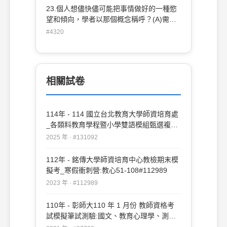
也就是心靈用既有的認知結構，以將新經驗
23.個人想儘快儘可能把事情做好的一種慾
合理化(C)accommodation，調整作用，也
望和傾向，學者以那個概念稱呼？(A)需求
就是心靈對於新經驗做了些許調整，以和既
動機 (B)成就動機 (C)目標動機 (D)內發動
#4320
有認知結構相調和(D)adaptation，適應，
機
指的是心智發展當中不斷自我調整的過程，
不包括同化作用
相關試卷
114年 - 114 國立台北教育大學師資培育處
_各類料教育學程暨小學雙語模組甄選複審
試題：教育心理學#131092
2025 年 · #131092
112年 - 銘傳大學師資培育中心教檢期末模
擬考_寒假衝刺營:教心51-108#112989
2023 年 · #112989
110年 - 彰師大110 年 1 月份 教師資格考
試模擬筆試測驗:國文、教育心理學、測驗
與統計教育社會學#97729