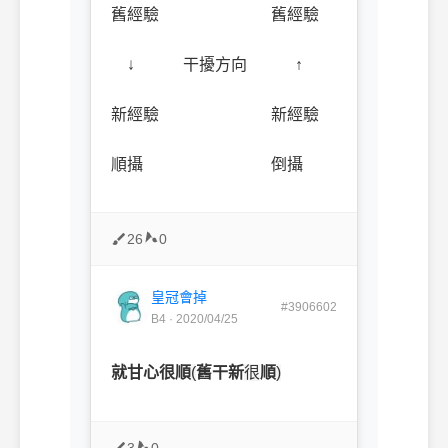
舊經驗 舊經驗
↓ 干擾方向 ↑
新經驗 新經驗
順攝 倒攝
26
0
皇冠會掉
#3906602
B4 · 2020/04/25
就甘心很順
(
舊
干
新
很
順
)
3
0