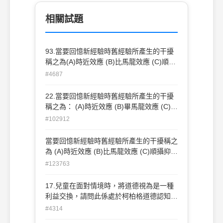
相關試題
93.當要回憶新經驗時舊經驗所產生的干擾
稱之為(A)時近效應 (B)比馬龍效應 (C)順攝
抑制 (D)霍森效應。
#4687
22.當要回憶新經驗時舊經驗所產生的干擾
稱之為： (A)時近效應 (B)畢馬龍效應 (C)順
攝抑制 (D)霍桑效應。
#102912
當要回憶新經驗時舊經驗所產生的干擾稱之
為 (A)時近效應 (B)比馬龍效應 (C)順攝抑制
(D)霍桑效應。(台中市92國中)
#123763
17.兒童在面對情境時，將道德視為是一種
利益交換，請問此係處於柯柏格道德認知發
展理論中的哪一發展階段？(A)避罰服從取
#4314
向 (B)相對功利取向 (C)尋求認可取向 (D)