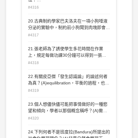
(A)Sternberg(B)Spearman(C)Mayer(D)Th
#4316
urstone.
20.古典制約學家巴夫洛夫在一項小狗唾液
分泌的實驗中，制約前小狗聞到肉塊即會本
能地分泌唾液，但對於鈴聲則無反應；在經
#4317
過制約後，小狗聽到鈴聲也會有分泌唾液的
反應。制約前的小狗分泌唾液是一種。(A)
21.張老師為了誘使學生多花時間在作業
非制約反應 (B)制約反應 (C)中性刺激或一
上，規定每做功課30分鐘可以得到一張貼
般刺激 (D)制約刺激
紙，收集滿3張即可得到鉛筆一支做為獎
#4318
勵。若由操作制約理論來解釋，張老師所運
用到的有那幾種增強技巧(甲---定時增強；
22.有關皮亞傑「發生認識論」的論述何者
乙---不定時增強；丙---定率增強；丁---不
為真？(A)equilibration，平衡的過程，也就
定率增強) (A)甲、丙 (B)甲、丁 (C)乙、丙
是一種認知與外在抗衡，以維持認知結構靜
#4319
(D)乙、丁
止不變的歷程(B)assimilation，同化作用，
也就是心靈用既有的認知結構，以將新經驗
23.個人想儘快儘可能把事情做好的一種慾
合理化(C)accommodation，調整作用，也
望和傾向，學者以那個概念稱呼？(A)需求
就是心靈對於新經驗做了些許調整，以和既
動機 (B)成就動機 (C)目標動機 (D)內發動
#4320
有認知結構相調和(D)adaptation，適應，
機
指的是心智發展當中不斷自我調整的過程，
24.下列何者不是班度拉(Bandura)所提出的
不包括同化作用