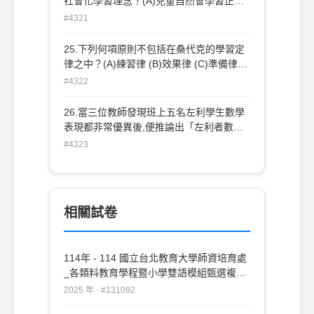
社會化學習理念？(A)兒童自然會學習正向
的行為，對於負面的行為將不會經由模仿習
#4321
得(B)社會化學習的終極目標是激發學生的
自我管理(C)引導學生對於學習對像產生注
25.下列何項原則不包括在桑代克的學習定
意力是首要條件(D)教導學生運用記憶技巧
律之中？(A)練習律 (B)效果律 (C)準備律
以記住所觀察到的行為，才能引發模仿行為
(D)自然律
#4322
26.當三位教師發現班上五名左利學生數學
表現都非常優異後,便推論出「左利者數學
智能較高」之假設,則該教師採用何種思
#4323
考？(A)批判思考 (B)演繹思考 (C)創造思考
(D)歸納思考
相關試卷
114年 - 114 國立台北教育大學師資培育處
_各類料教育學程暨小學雙語模組甄選複審
試題：教育心理學#131092
2025 年 · #131092