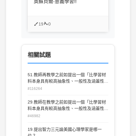
奧蘇貝爾-意義學習!!
19
0
相關試題
51.教師再教學之前如提出一個「比學習材
料本身具有較高抽象性、一般性及涵蓋性的
引介材料」，此稱之為 ？ (A)前導架構 (B)
#116264
預先複習 (C)楷模學習 (D)動態評量
29.教師在教學之前如提出一個「比學習材
料本身具有較高抽象性、一般性及涵蓋性的
引介材料」，此稱之為？(A)前導架構 (B)預
#46982
先複習(C)楷模學習(D)動態評量
19.提出智力三元論美國心理學家是哪一
位？