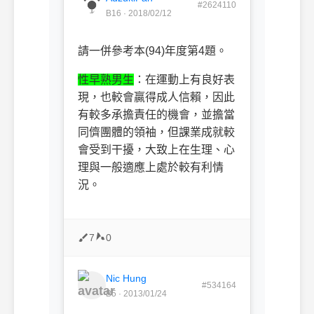
#2624110
B16 · 2018/02/12
請一併參考本(94)年度第4題。
性早熟男生
：在運動上有良好表
現，也較會贏得成人信賴，因此
有較多承擔責任的機會，並擔當
同儕團體的領袖，但課業成就較
會受到干擾，大致上在生理、心
理與一般適應上處於較有利情
況。
7
0
Nic Hung
#534164
B5 · 2013/01/24