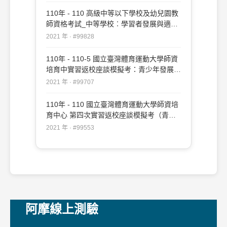
110年 - 110 高級中等以下學校及幼兒園教
師資格考試_中等學校︰學習者發展與適性
輔導#99828
2021 年 · #99828
110年 - 110-5 國立臺灣體育運動大學師資
培育中實習返校座談模擬考：青少年發展與
輔導#99707
2021 年 · #99707
110年 - 110 國立臺灣體育運動大學師資培
育中心 第四次實習返校座談模擬考（青少
年發展與輔導）#99553
2021 年 · #99553
阿摩線上測驗