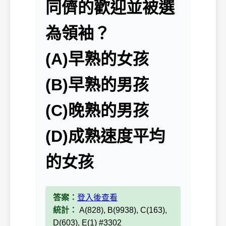
同儕的歡迎並被選
為領袖？
(A)早熟的女孩
(B)早熟的男孩
(C)晚熟的男孩
(D)成熟速度平均
的女孩
答案：
登入後查看
統計：
A(828), B(9938), C(163),
D(603), E(1) #3302