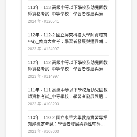
113年 - 113 高級中等以下學校及幼兒園教
師資格考試_中等學校：學習者發展與適性
輔導#120541
2024 年 · #120541
112年 - 112-2 國立屏東科技大學師資培育
中心_教育大會考：學習者發展與適性輔導
#124097
2023 年 · #124097
112年 - 112 高級中等以下學校及幼兒園教
師資格考試_中等學校：學習者發展與適性
輔導#114997
2023 年 · #114997
111年 - 111 高級中等以下學校及幼兒園教
師資格考試_中等學校：學習者發展與適性
輔導#108203
2022 年 · #108203
110年 - 110-2 國立東華大學教育實習專業
知能檢定考試：學習者發展與適性輔導
#108003
2021 年 · #108003