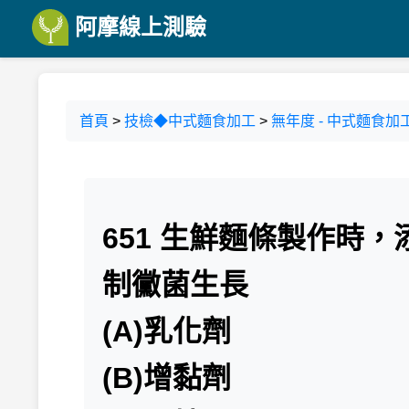
阿摩線上測驗
首頁
>
技檢◆中式麵食加工
>
無年度 - 中式麵食加工
651 生鮮麵條製作時
制黴菌生長
(A)乳化劑
(B)增黏劑