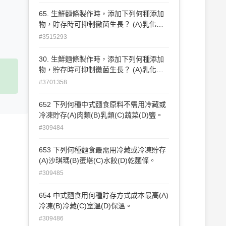
65. 生鮮麵條製作時，添加下列何種添加
物，貯存時可抑制黴菌生長？ (A)乳化劑
(B)酒精 (C)增黏劑 (D)磷酸鹽
#3515293
30. 生鮮麵條製作時，添加下列何種添加
物，貯存時可抑制黴菌生長？ (A)乳化劑
(B)增黏劑 (C)酒精 (D)磷酸鹽 。
#3701358
652 下列何種中式麵食原料不需用冷藏或
冷凍貯存(A)肉類(B)乳類(C)蔬菜(D)鹽。
#309484
653 下列何種麵食最需用冷藏或冷凍貯存
(A)沙琪瑪(B)蛋塔(C)水餃(D)乾麵條。
#309485
654 中式麵食用何種貯存方式成本最高(A)
冷凍(B)冷藏(C)室溫(D)保溫。
#309486