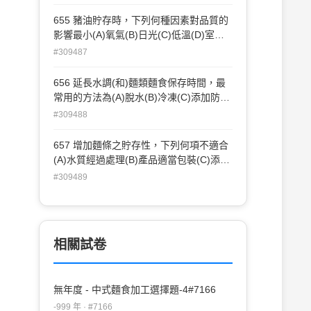
655 豬油貯存時，下列何種因素對品質的
影響最小(A)氧氣(B)日光(C)低溫(D)室
溫。
#309487
656 延長水調(和)麵類麵食保存時間，最
常用的方法為(A)脫水(B)冷凍(C)添加防腐
劑(D)包裝後殺菌貯存。
#309488
657 增加麵條之貯存性，下列何項不適合
(A)水質經過處理(B)產品適當包裝(C)添加
防腐劑(D)麵條適當殺菌。
#309489
相關試卷
無年度 - 中式麵食加工選擇題-4#7166
-999 年 · #7166