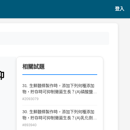
登入
相關試題
抑
31. 生鮮麵條製作時，添加下列何種添加
物，貯存時可抑制黴菌生長？(A)磷酸鹽
(B)乳化劑(C)增黏劑(D)酒精。
#2093079
30. 生鮮麵條製作時，添加下列何種添加
物，貯存時可抑制黴菌生長？(A)乳化劑
(B)增黏劑(C)酒精(D)磷酸鹽。
#893940