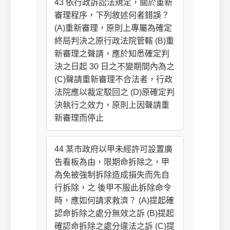
43 依行政訴訟法規定，關於重新
審理程序，下列敘述何者錯誤？
(A)重新審理，原則上專屬為確定
終局判決之原行政法院管轄 (B)重
新審理之聲請，應於知悉確定判
決之日起 30 日之不變期間內為之
(C)聲請重新審理不合法者，行政
法院應以裁定駁回之 (D)原確定判
決執行之效力，原則上因聲請重
新審理而停止
44 某市政府以甲未經許可設置廣
告看板為由，限期命拆除之，甲
為免被強制拆除造成損失而先自
行拆除，之 後甲不服此拆除命令
時，應如何請求救濟？ (A)提起確
認命拆除之處分無效之訴 (B)提起
確認命拆除之處分違法之訴 (C)提