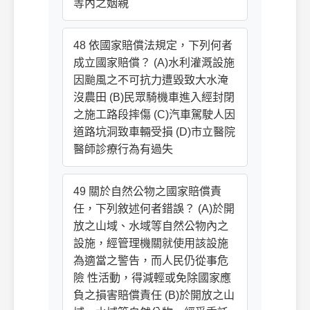
等內之姻親
48 依國家賠償法規定，下列何者
成立國家賠償？ (A)水利灌溉設施
因颱風之不可抗力遭毀致大水淹
沒農田 (B)民眾騎機車進入經封閉
之施工路段摔傷 (C)汽車駕駛人因
道路坑洞致車輛受損 (D)市立醫院
醫師診療行為有過失
49 關於自然公物之國家賠償責
任，下列敘述何者錯誤？ (A)於開
放之山域、水域等自然公物內之
設施，經管理機關就使用該設施
為適當之警告，而人民仍從事危
險 性活動，得減輕或免除國家應
負之損害賠償責任 (B)於開放之山