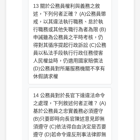
13 關於公務員權利與義務之敘
述，下列何者正確？ (A)公務員懲
戒，以其違法執行職務、怠於執
行職務或其他失職行為者為限 (B)
申誡雖為公務員之平時考核，仍
得對其循序提起行政訴訟 (C)公務
員以私法手段執行行政任務侵害
人民權益時，仍適用國家賠償法
(D)公務員對所屬服務機關不享有
休假請求權
14 公務員對於長官下達違法命令
之處理，下列敘述何者正確？ (A)
基於公務員之忠實義務必須遵守
(B)只要即時向長官陳述意見即無
須遵守 (C)依法得自由決定是否要
遵守 (D)若命令違反刑事法律即無