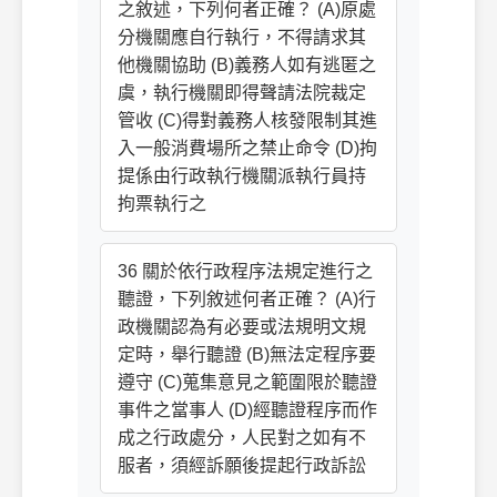
之敘述，下列何者正確？ (A)原處
分機關應自行執行，不得請求其
他機關協助 (B)義務人如有逃匿之
虞，執行機關即得聲請法院裁定
管收 (C)得對義務人核發限制其進
入一般消費場所之禁止命令 (D)拘
提係由行政執行機關派執行員持
拘票執行之
36 關於依行政程序法規定進行之
聽證，下列敘述何者正確？ (A)行
政機關認為有必要或法規明文規
定時，舉行聽證 (B)無法定程序要
遵守 (C)蒐集意見之範圍限於聽證
事件之當事人 (D)經聽證程序而作
成之行政處分，人民對之如有不
服者，須經訴願後提起行政訴訟