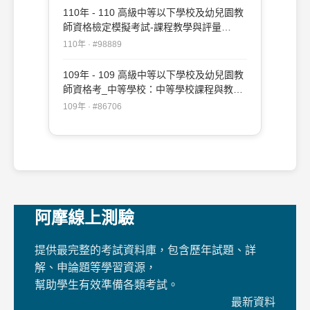
110年 - 110 高級中等以下學校及幼兒園教
師資格檢定模擬考試-課程教學與評量
#98889
110年 · #98889
109年 - 109 高級中等以下學校及幼兒園教
師資格考_中等學校：中等學校課程與教學
#86706
109年 · #86706
阿摩線上測驗
提供最完整的考試資料庫，包含歷年試題、詳
解、申論題等學習資源，
幫助學生有效準備各類考試。
最新資料