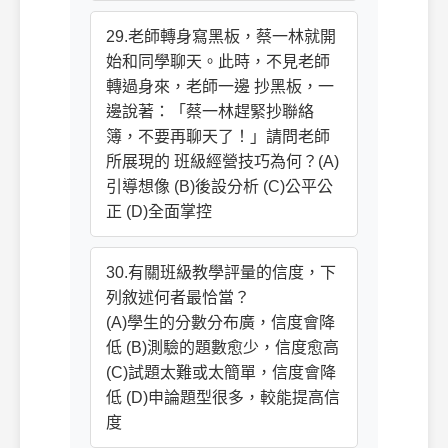
29.老師轉身寫黑板，蔡一林就開
始和同學聊天。此時，不見老師
轉過身來，老師一邊 抄黑板，一
邊說著：「蔡一林趕緊抄聯絡
簿，不要再聊天了！」請問老師
所展現的 班級經營技巧為何？(A)
引導想像 (B)後設分析 (C)公平公
正 (D)全面掌控
30.有關班級教學評量的信度，下
列敘述何者最恰當？
(A)學生的分數分布廣，信度會降
低 (B)測驗的題數愈少，信度愈高
(C)試題太難或太簡單，信度會降
低 (D)申論題型很多，較能提高信
度