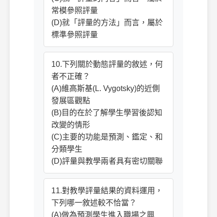
常模參照評量
(D)就「評量的方法」而言，屬於
標準參照評量
10.下列關於動態評量的敘述，何
者不正確？
(A)維高斯基(L. Vygotsky)的近側
發展區觀點
(B)目的在於了解學生學習後認知
改變的情形
(C)主要的功能是預測、鑑定、和
分類學生
(D)評量與教學兩者具有密切關聯
11.對教學評量結果的資料運用，
下列哪一敘述較不恰當？
(A)做為預測學生進入職場之興